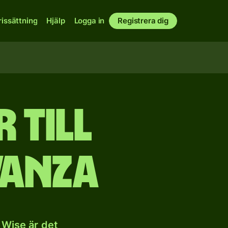
rissättning
Hjälp
Logga in
Registrera dig
 till
anza
 Wise är det