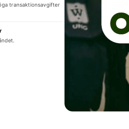
höga transaktionsavgifter
r
åndet.