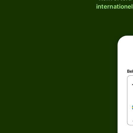
internatione
Be