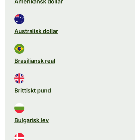
Amerikansk dollar
Australisk dollar
Brasiliansk real
Brittiskt pund
Bulgarisk lev