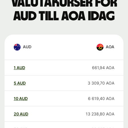
Valutakurser för
AUD till AOA idag
AUD
AOA
1
AUD
661,94
AOA
5
AUD
3 309,70
AOA
10
AUD
6 619,40
AOA
20
AUD
13 238,80
AOA