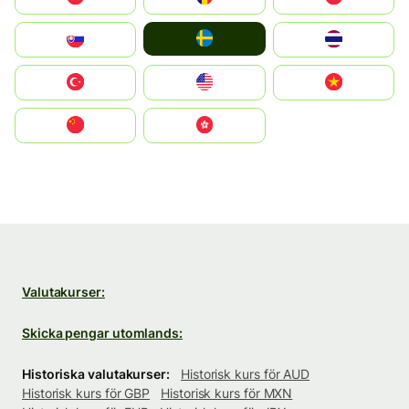
Ruoŧŧa
Slovensko
ไทย
Türkiye
United States
Vietnam
中国
中國香港特別行政區
Valutakurser:
Skicka pengar utomlands:
Historiska valutakurser:
Historisk kurs för AUD
Historisk kurs för GBP
Historisk kurs för MXN