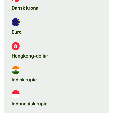
Dansk krona
Euro
Hongkong-dollar
Indisk rupie
Indonesisk rupie