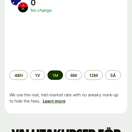
0
No change
Time
48H
1V
1M
6M
12M
5Å
period
We use the real, mid-market rate with no sneaky mark-up
to hide the fees.
Learn more