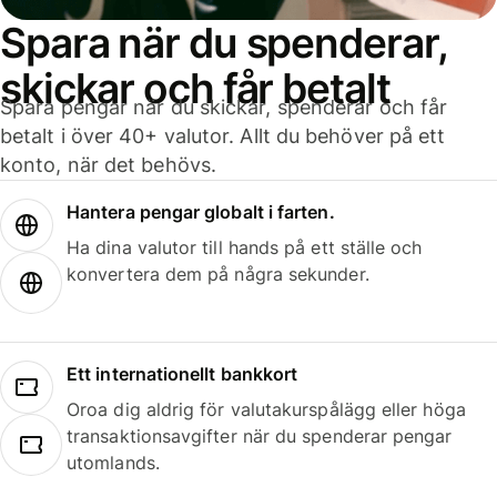
Spara när du spenderar,
skickar och får betalt
Spara pengar när du skickar, spenderar och får
betalt i över 40+ valutor. Allt du behöver på ett
konto, när det behövs.
Hantera pengar globalt i farten.
Ha dina valutor till hands på ett ställe och
konvertera dem på några sekunder.
Ett internationellt bankkort
Oroa dig aldrig för valutakurspålägg eller höga
transaktionsavgifter när du spenderar pengar
utomlands.