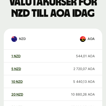
Valutakurser för
NZD till AOA idag
NZD
AOA
1
NZD
544,01
AOA
5
NZD
2 720,07
AOA
10
NZD
5 440,13
AOA
20
NZD
10 880,26
AOA