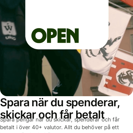
Spara när du spenderar,
skickar och får betalt
Spara pengar när du skickar, spenderar och får
betalt i över 40+ valutor. Allt du behöver på ett