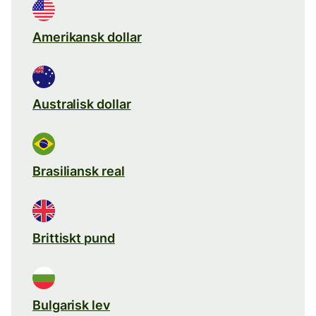
Amerikansk dollar
Australisk dollar
Brasiliansk real
Brittiskt pund
Bulgarisk lev