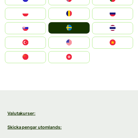
Polska
România
Россия
Ruoŧŧa
Slovensko
ไทย
Türkiye
United States
Vietnam
中国
中國香港特別行政區
Valutakurser:
Skicka pengar utomlands: