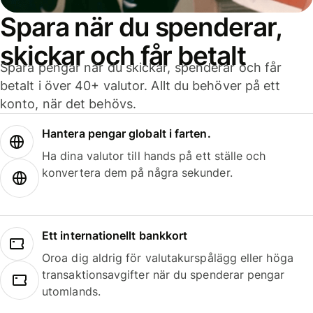
Spara när du spenderar,
skickar och får betalt
Spara pengar när du skickar, spenderar och får
betalt i över 40+ valutor. Allt du behöver på ett
konto, när det behövs.
Hantera pengar globalt i farten.
Ha dina valutor till hands på ett ställe och
konvertera dem på några sekunder.
Ett internationellt bankkort
Oroa dig aldrig för valutakurspålägg eller höga
transaktionsavgifter när du spenderar pengar
utomlands.