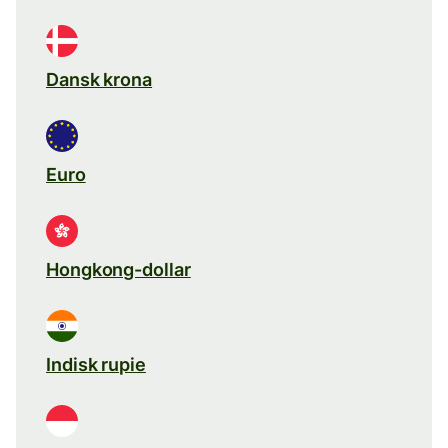
Dansk krona
Euro
Hongkong-dollar
Indisk rupie