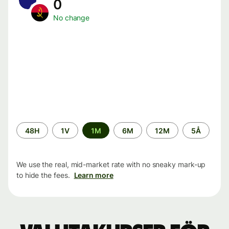
0
No change
Time
48H
1V
1M
6M
12M
5Å
period
We use the real, mid-market rate with no sneaky mark-up
to hide the fees.
Learn more