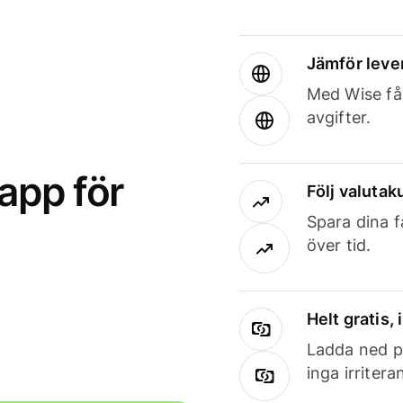
Jämför leve
Med Wise får
avgifter.
app för
Följ valutaku
Spara dina f
över tid.
Helt gratis,
Ladda ned på
inga irriter