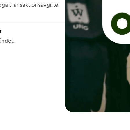
höga transaktionsavgifter
r
åndet.