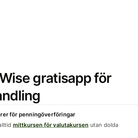
Wise gratisapp för
ndling
rer för penningöverföringar
lltid
mittkursen för valutakursen
utan dolda