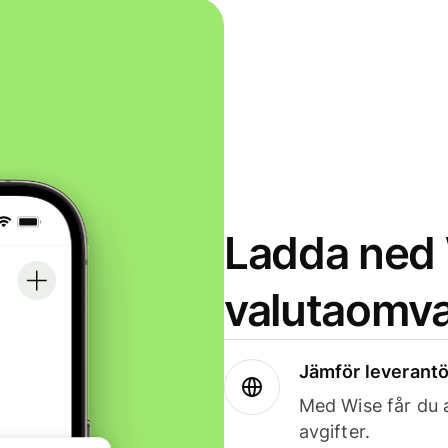
Ladda ned 
valutaomva
Jämför leverantö
Med Wise får du a
avgifter.