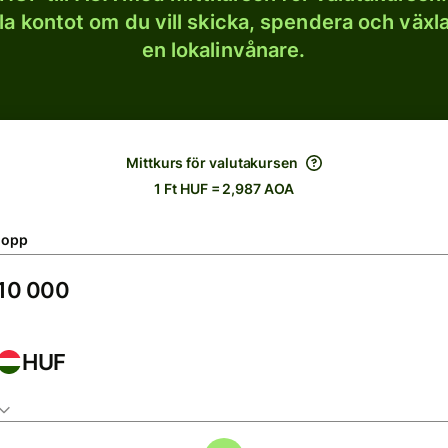
lla kontot om du vill skicka, spendera och väx
en lokalinvånare.
Mittkurs för valutakursen
1 Ft HUF = 2,987 AOA
lopp
HUF