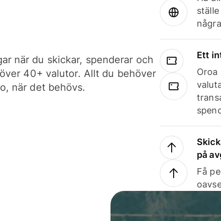
ställ
några
Ett i
ar när du skickar, spenderar och
Oroa 
i över 40+ valutor. Allt du behöver
valut
to, när det behövs.
trans
spend
Skick
på av
Få pe
oavse