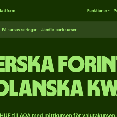
lattform
Funktioner
P
Få kursaviseringar
Jämför bankkurser
rska forint
olanska kw
HUF till AOA med mittkursen för valutakursen.