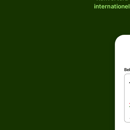
internatione
Be