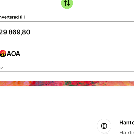
verterad till
AOA
Hante
Ha din