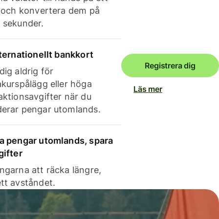
e och konvertera dem på
 sekunder.
nternationellt bankkort
Registrera dig
dig aldrig för
akurspålägg eller höga
Läs mer
aktionsavgifter när du
erar pengar utomlands.
a pengar utomlands, spara
gifter
ngarna att räcka längre,
tt avståndet.