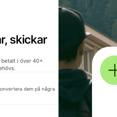
, skickar
 betalt i över 40+
behövs.
h konvertera dem på några