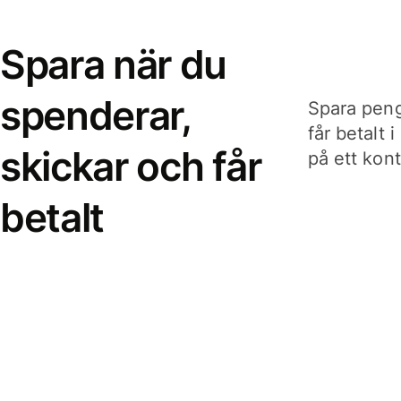
Spara när du
spenderar,
Spara peng
får betalt 
skickar och får
på ett kon
betalt