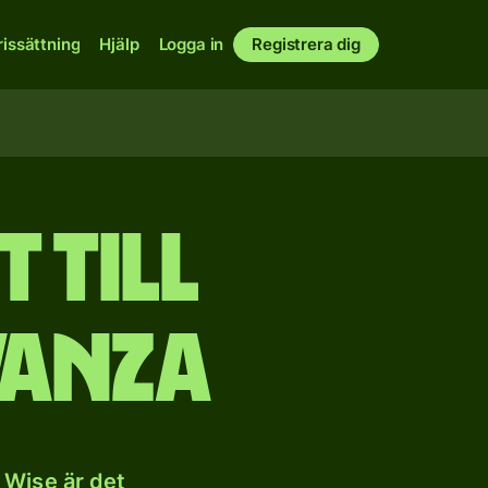
rissättning
Hjälp
Logga in
Registrera dig
 till
anza
 Wise är det