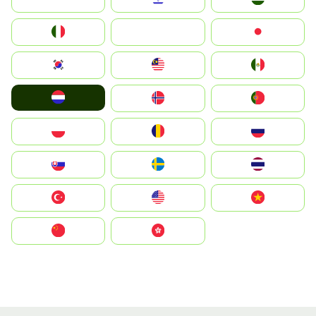
Italia
JA
Japan
South Korea
Malay
Mexico
Nederland
Norge
Portugal
Polska
România
Россия
Slovensko
Ruoŧŧa
ไทย
Türkiye
United States
Vietnam
中国
中國香港特別行政區