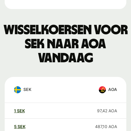
Wisselkoersen voor
SEK naar AOA
vandaag
SEK
AOA
1
SEK
97,42
AOA
5
SEK
487,10
AOA