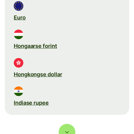
Euro
Hongaarse forint
Hongkongse dollar
Indiase rupee