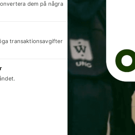
h konvertera dem på några
höga transaktionsavgifter
r
åndet.