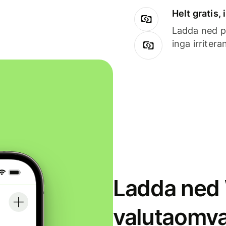
Helt gratis,
Ladda ned på
inga irriter
Ladda ned 
valutaomva