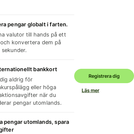
ra pengar globalt i farten.
a valutor till hands på ett
e och konvertera dem på
 sekunder.
nternationellt bankkort
Registrera dig
dig aldrig för
akurspålägg eller höga
Läs mer
aktionsavgifter när du
erar pengar utomlands.
a pengar utomlands, spara
gifter