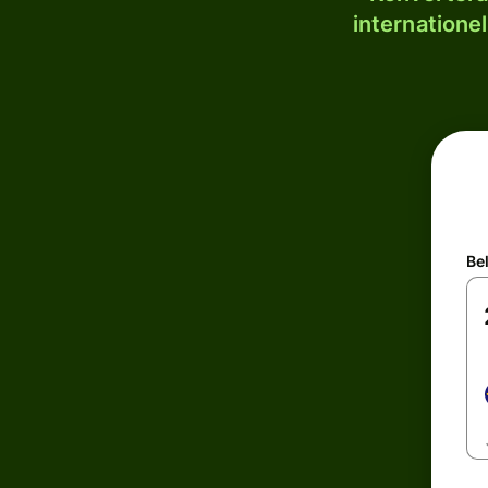
internatione
Be