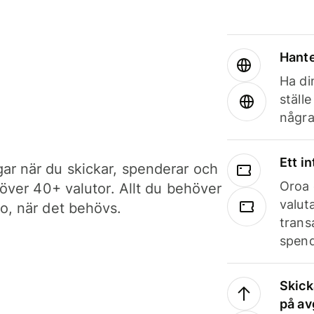
Hante
Ha din
ställ
några
Ett i
ar när du skickar, spenderar och
Oroa 
i över 40+ valutor. Allt du behöver
valut
to, när det behövs.
trans
spend
Skick
på av