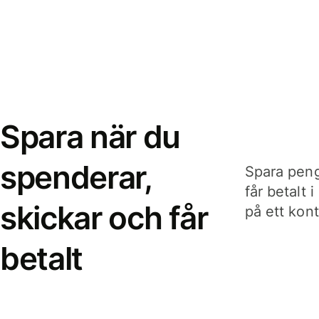
Spara när du
spenderar,
Spara peng
får betalt 
skickar och får
på ett kon
betalt