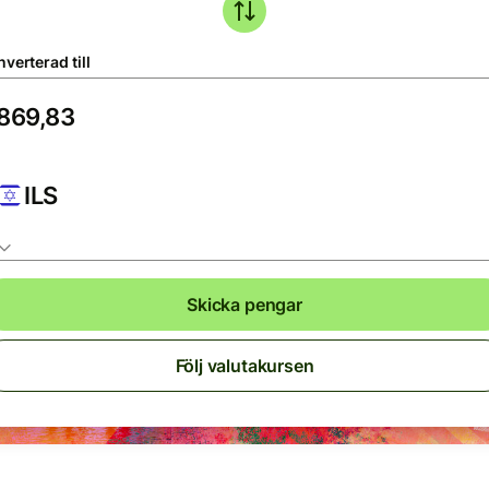
verterad till
ILS
Skicka pengar
Följ valutakursen