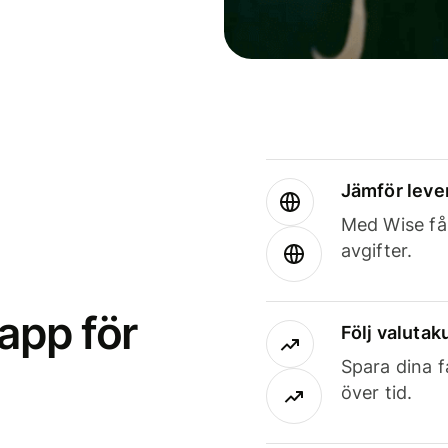
Jämför leve
Med Wise får
avgifter.
app för
Följ valutaku
Spara dina f
över tid.