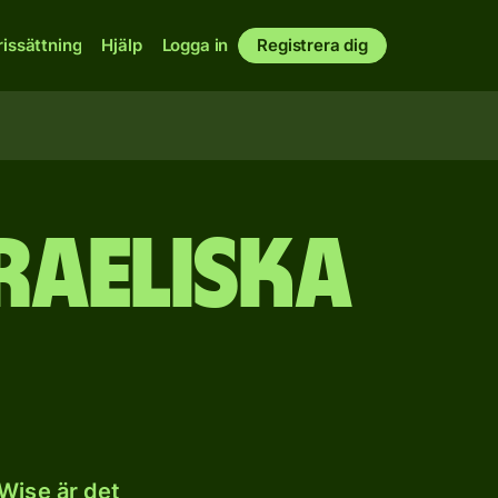
rissättning
Hjälp
Logga in
Registrera dig
sraeliska
 Wise är det