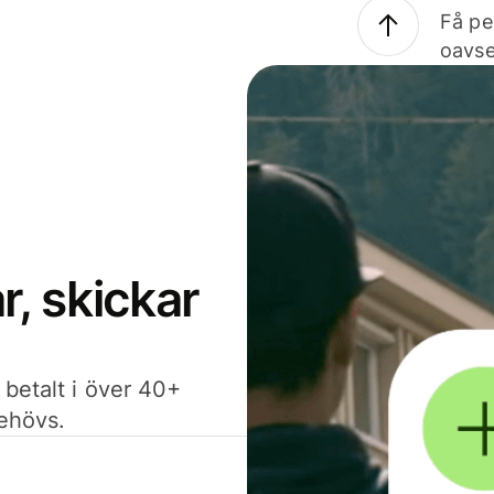
Få pe
oavse
, skickar
 betalt i över 40+
behövs.