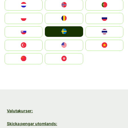
Nederland
Norge
Portugal
Polska
România
Россия
Ruoŧŧa
Slovensko
ไทย
Türkiye
United States
Vietnam
中国
中國香港特別行政區
Valutakurser:
Skicka pengar utomlands: