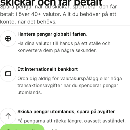
skickar och får betalt
Spara pengar när du skickar, spenderar och får
betalt i över 40+ valutor. Allt du behöver på ett
konto, när det behövs.
Hantera pengar globalt i farten.
Ha dina valutor till hands på ett ställe och
konvertera dem på några sekunder.
Ett internationellt bankkort
Oroa dig aldrig för valutakurspålägg eller höga
transaktionsavgifter när du spenderar pengar
utomlands.
Skicka pengar utomlands, spara på avgifter
Få pengarna att räcka längre, oavsett avståndet.