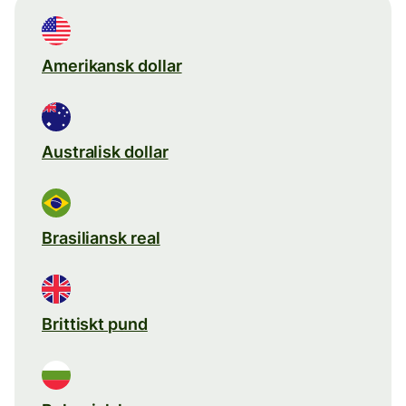
Amerikansk dollar
Australisk dollar
Brasiliansk real
Brittiskt pund