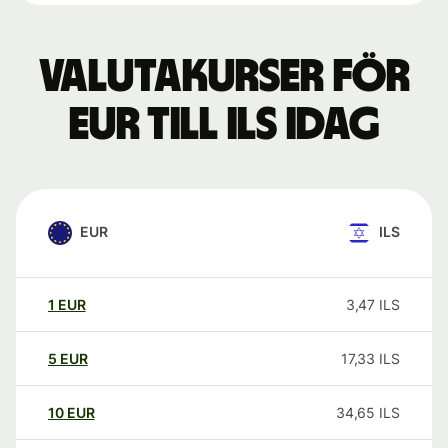
Valutakurser för
EUR till ILS idag
EUR
ILS
1
EUR
3,47
ILS
5
EUR
17,33
ILS
10
EUR
34,65
ILS