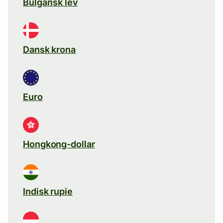
Bulgarisk lev
Dansk krona
Euro
Hongkong-dollar
Indisk rupie