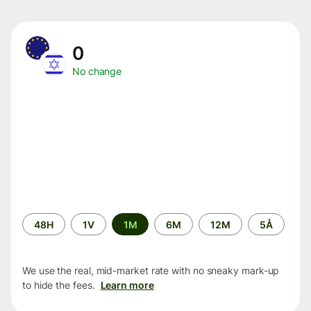
0
No change
Time
48H
1V
1M
6M
12M
5Å
period
We use the real, mid-market rate with no sneaky mark-up
to hide the fees.
Learn more