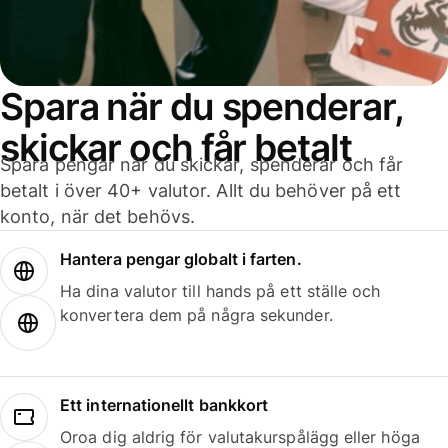
Spara när du spenderar,
skickar och får betalt
Spara pengar när du skickar, spenderar och får
betalt i över 40+ valutor. Allt du behöver på ett
konto, när det behövs.
Hantera pengar globalt i farten.
Ha dina valutor till hands på ett ställe och
konvertera dem på några sekunder.
Ett internationellt bankkort
Oroa dig aldrig för valutakurspålägg eller höga