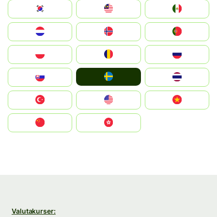
South Korea
Malay
Mexico
Nederland
Norge
Portugal
Polska
România
Россия
Ruoŧŧa
Slovensko
ไทย
Türkiye
United States
Vietnam
中国
中國香港特別行政區
Valutakurser: