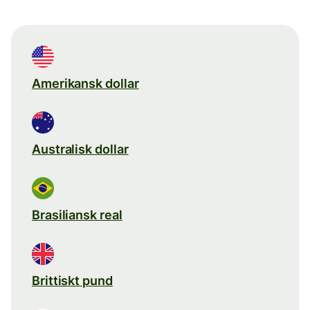
Amerikansk dollar
Australisk dollar
Brasiliansk real
Brittiskt pund