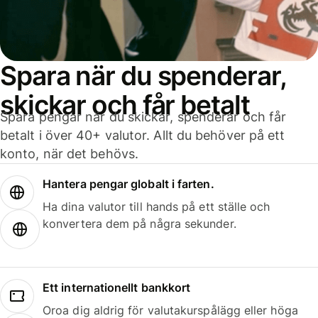
Spara när du spenderar,
skickar och får betalt
Spara pengar när du skickar, spenderar och får
betalt i över 40+ valutor. Allt du behöver på ett
konto, när det behövs.
Hantera pengar globalt i farten.
Ha dina valutor till hands på ett ställe och
konvertera dem på några sekunder.
Ett internationellt bankkort
Oroa dig aldrig för valutakurspålägg eller höga