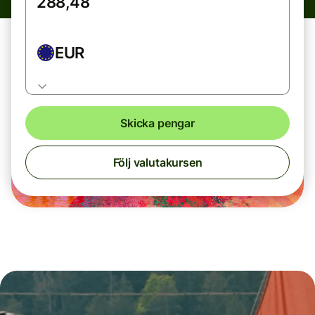
EUR
Skicka pengar
Följ valutakursen