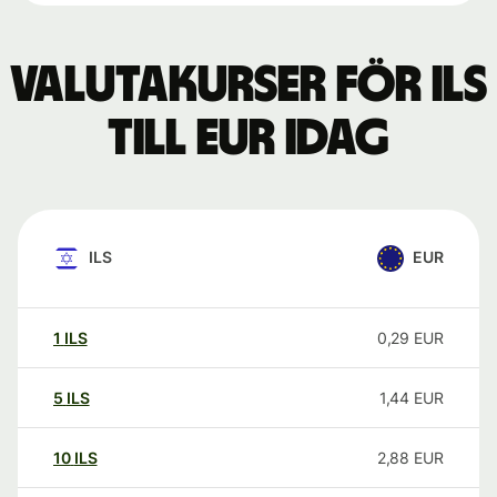
Valutakurser för ILS
till EUR idag
ILS
EUR
1
ILS
0,29
EUR
5
ILS
1,44
EUR
10
ILS
2,88
EUR