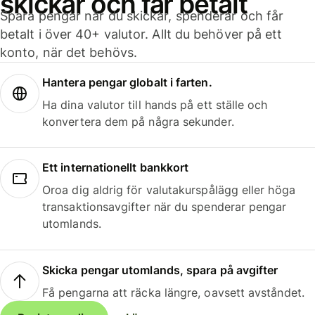
skickar och får betalt
Spara pengar när du skickar, spenderar och får
betalt i över 40+ valutor. Allt du behöver på ett
konto, när det behövs.
Hantera pengar globalt i farten.
Ha dina valutor till hands på ett ställe och
konvertera dem på några sekunder.
Ett internationellt bankkort
Oroa dig aldrig för valutakurspålägg eller höga
transaktionsavgifter när du spenderar pengar
utomlands.
Skicka pengar utomlands, spara på avgifter
Få pengarna att räcka längre, oavsett avståndet.