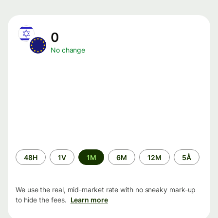
0
No change
Time
48H
1V
1M
6M
12M
5Å
period
We use the real, mid-market rate with no sneaky mark-up
to hide the fees.
Learn more