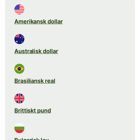
Amerikansk dollar
Australisk dollar
Brasiliansk real
Brittiskt pund