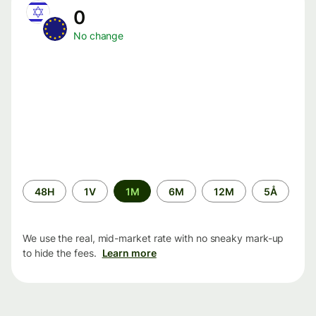
0
No change
Time
48H
1V
1M
6M
12M
5Å
period
We use the real, mid-market rate with no sneaky mark-up
to hide the fees.
Learn more