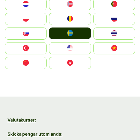
Nederland
Norge
Portugal
Polska
România
Россия
Ruoŧŧa
Slovensko
ไทย
Türkiye
United States
Vietnam
中国
中國香港特別行政區
Valutakurser:
Skicka pengar utomlands: