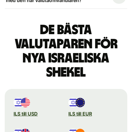
med den här valutaomvandlaren?
De bästa
valutaparen för
nya israeliska
shekel
ILS till USD
ILS till EUR