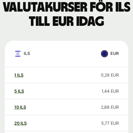
Valutakurser för ILS
till EUR idag
ILS
EUR
1
ILS
0,29
EUR
5
ILS
1,44
EUR
10
ILS
2,88
EUR
20
ILS
5,77
EUR