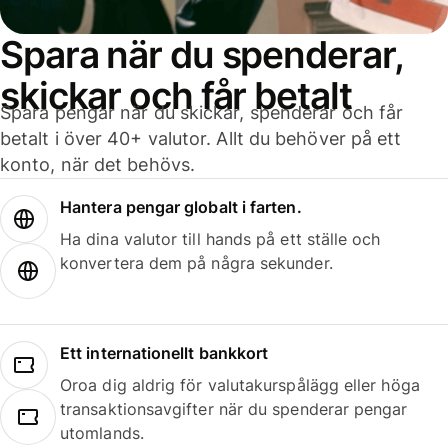
Spara när du spenderar,
skickar och får betalt
Spara pengar när du skickar, spenderar och får
betalt i över 40+ valutor. Allt du behöver på ett
konto, när det behövs.
Hantera pengar globalt i farten.
Ha dina valutor till hands på ett ställe och
konvertera dem på några sekunder.
Ett internationellt bankkort
Oroa dig aldrig för valutakurspålägg eller höga
transaktionsavgifter när du spenderar pengar
utomlands.