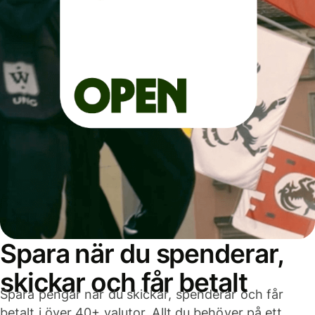
Spara när du spenderar,
skickar och får betalt
Spara pengar när du skickar, spenderar och får
betalt i över 40+ valutor. Allt du behöver på ett