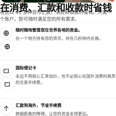
在消费、汇款和收款时省钱
在您以 40 多种货币汇款、消费和收款时省钱。只需一
个账户，即可随时满足您的所有需求。
随时随地管理您在世界各地的资金。
在一个地方持有您的货币，并在几秒钟内兑换。
国际借记卡
永远不用担心汇率加价，也不必担心在国外消费时高昂
的交易手续费。
汇款到海外，节省手续费
跨越距离的障碍，让您的资金走得更远。