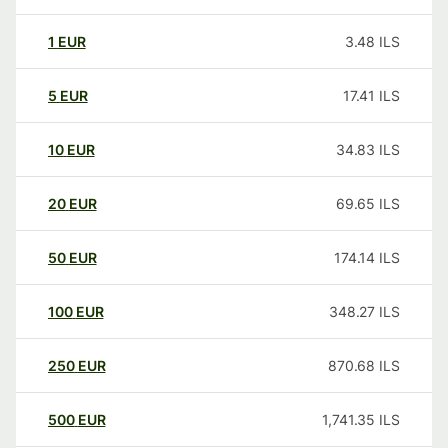
1
EUR
3.48
ILS
5
EUR
17.41
ILS
10
EUR
34.83
ILS
20
EUR
69.65
ILS
50
EUR
174.14
ILS
100
EUR
348.27
ILS
250
EUR
870.68
ILS
500
EUR
1,741.35
ILS