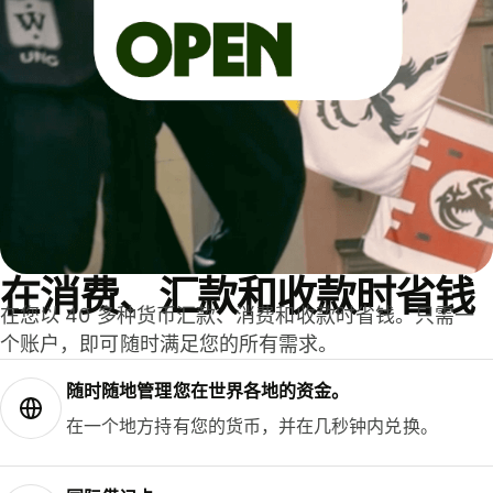
在消费、汇款和收款时省钱
在您以 40 多种货币汇款、消费和收款时省钱。只需一
个账户，即可随时满足您的所有需求。
随时随地管理您在世界各地的资金。
在一个地方持有您的货币，并在几秒钟内兑换。