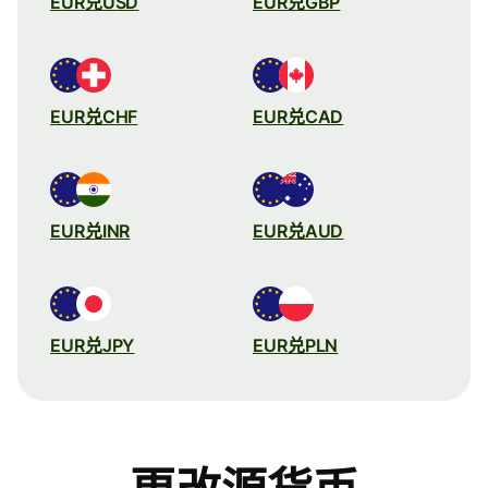
EUR兑USD
EUR兑GBP
EUR兑CHF
EUR兑CAD
EUR兑INR
EUR兑AUD
EUR兑JPY
EUR兑PLN