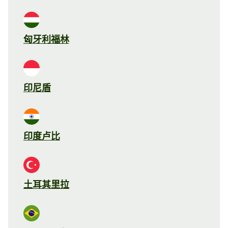
匈牙利福林
印尼盾
印度卢比
土耳其里拉