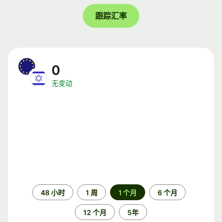
跟踪汇率
0
无变动
时
48 小时
1 周
1 个月
6 个月
间
段
12 个月
5年