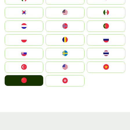
South Korea
Malay
Mexico
Nederland
Norge
Portugal
Polska
România
Россия
Slovensko
Ruoŧŧa
ไทย
Türkiye
United States
Vietnam
中国
中國香港特別行政區