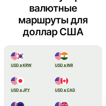
валютные
маршруты для
доллар США
USD в KRW
USD в INR
USD в JPY
USD в CAD