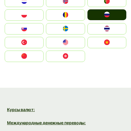
Nederland
Norge
Portugal
Россия
Polska
România
Slovensko
Ruoŧŧa
ไทย
Türkiye
United States
Vietnam
中国
中國香港特別行政區
Курсы валют:
Международные денежные переводы: