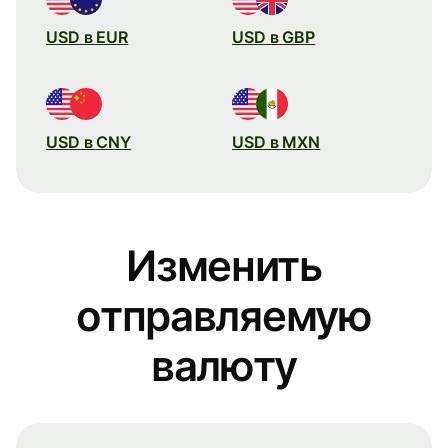
USD в EUR
USD в GBP
USD в CNY
USD в MXN
Изменить
отправляемую
валюту