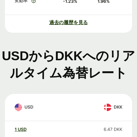
変動率
-1.23
%
1.96
%
過去の履歴を見る
USDからDKKへのリア
ルタイム為替レート
USD
DKK
1
USD
6.47
DKK