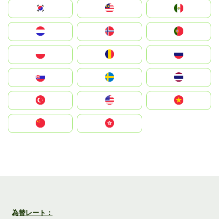
South Korea
Malay
Mexico
Nederland
Norge
Portugal
Polska
România
Россия
Slovensko
Ruoŧŧa
ไทย
Türkiye
United States
Vietnam
中国
中國香港特別行政區
為替レート：