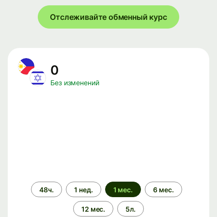
Отслеживайте обменный курс
0
Без изменений
Период
48ч.
1 нед.
1 мес.
6 мес.
времени
12 мес.
5л.