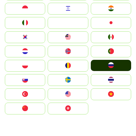
Indonesia
Israel
India
Italia
JA
Japan
South Korea
Malay
Mexico
Nederland
Norge
Portugal
Россия
Polska
România
Slovensko
Ruoŧŧa
ไทย
Türkiye
United States
Vietnam
中国
中國香港特別行政區