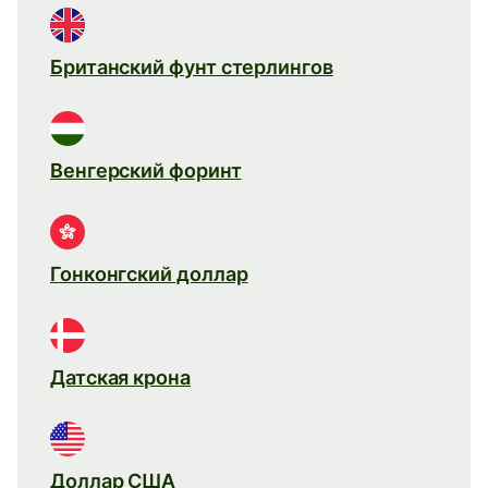
Британский фунт стерлингов
Венгерский форинт
Гонконгский доллар
Датская крона
Доллар США