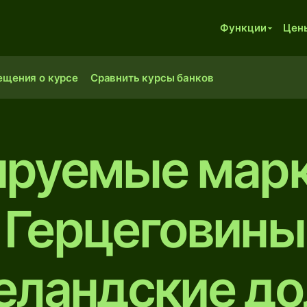
Функции
Цен
ещения о курсе
Сравнить курсы банков
ируемые марк
 Герцеговины
еландские д