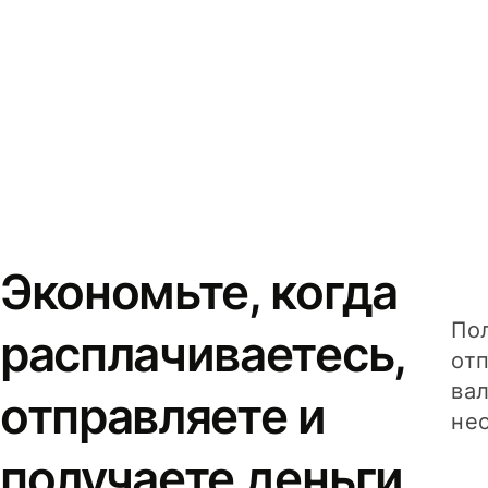
Экономьте, когда
Пол
расплачиваетесь,
от
вал
отправляете и
не
получаете деньги