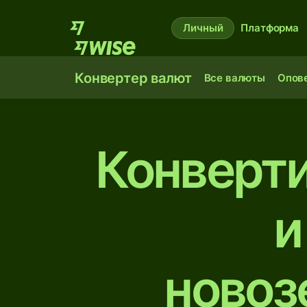
Личный
Платформа
Конвертер валют
Все валюты
Опов
Конверт
и
новоз