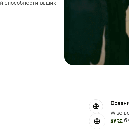
й способности ваших
Сравн
Wise в
курс
бе