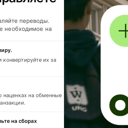
вляйте переводы.
се необходимое на
миру.
 конвертируйте их за
 о наценках на обменные
ранзакции.
мьте на сборах