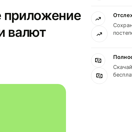
е приложение
Отсле
Сохран
и валют
постеп
Полнос
Скачай
беспла