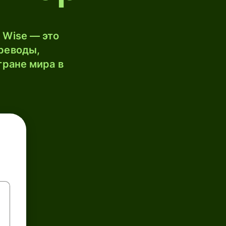
 Wise — это
реводы,
тране мира в