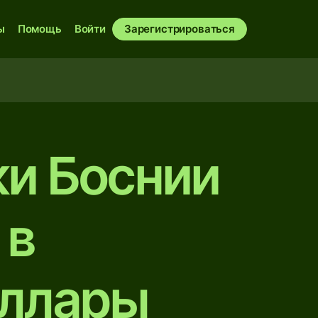
ы
Помощь
Войти
Зарегистрироваться
и Боснии
 в
оллары