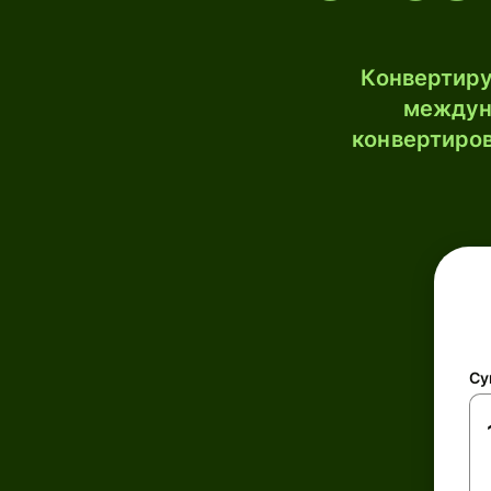
Конвертиру
междун
конвертиров
Су