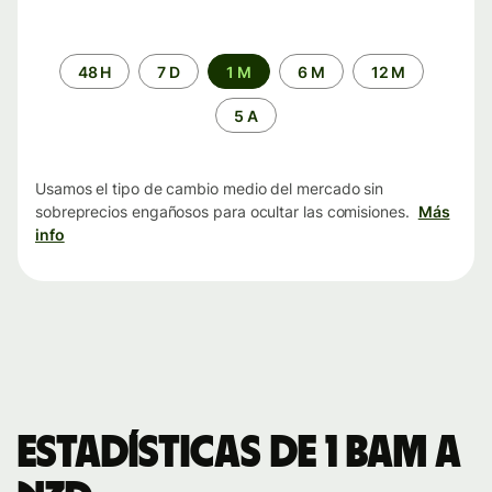
Periodo
48 H
7 D
1 M
6 M
12 M
de
tiempo
5 A
Usamos el tipo de cambio medio del mercado sin
sobreprecios engañosos para ocultar las comisiones.
Más
info
Estadísticas de 1 BAM a