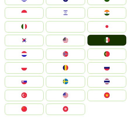
Indonesia
Israel
India
Italia
JA
Japan
Mexico
South Korea
Malay
Nederland
Norge
Portugal
Polska
România
Россия
Slovensko
Ruoŧŧa
ไทย
Türkiye
United States
Vietnam
中国
中國香港特別行政區