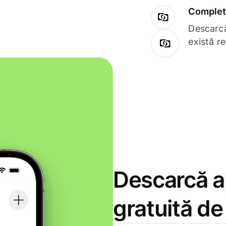
Complet 
Descarcă
există r
Descarcă ap
gratuită d