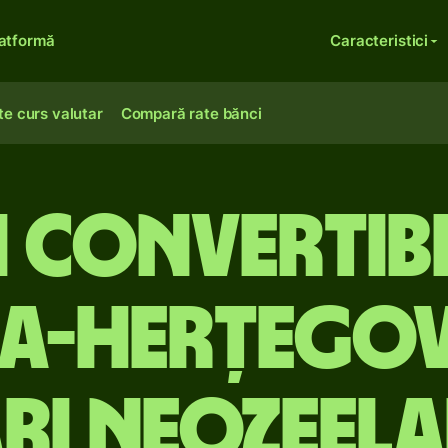
atformă
Caracteristici
te curs valutar
Compară rate bănci
 convertibi
a-Herțegov
ri neozeela