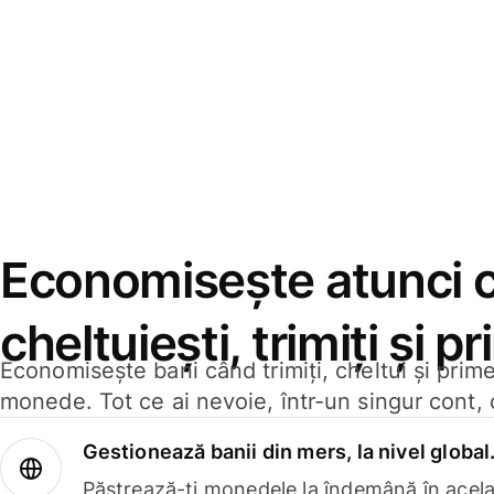
Economisește atunci 
cheltuiești, trimiți și p
Economisește bani când trimiți, cheltui și prim
monede. Tot ce ai nevoie, într-un singur cont, 
Gestionează banii din mers, la nivel global
Păstrează-ți monedele la îndemână în acelaș