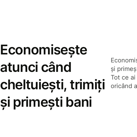
Economisește
Economise
atunci când
și prime
Tot ce ai
cheltuiești, trimiți
oricând a
și primești bani