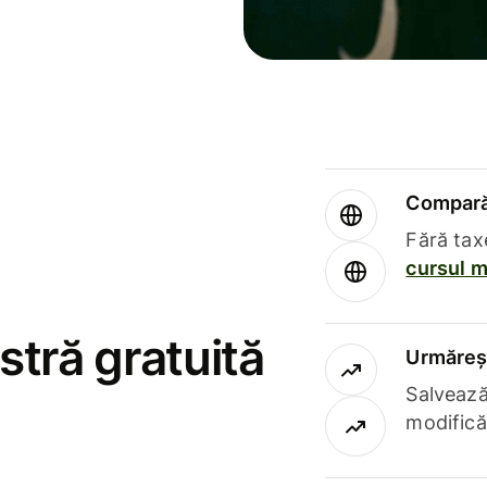
Compară 
Fără tax
cursul m
stră gratuită
Urmăreșt
Salvează
modifică