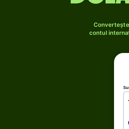
Convertește 
contul internaț
Su