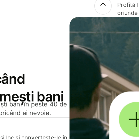
Profită 
oriunde 
când
rimești bani
ești bani în peste 40 de
oricând ai nevoie.
.
i loc și convertește-le în