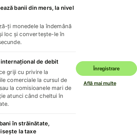
ază banii din mers, la nivel
ză-ți monedele la îndemână
și loc și convertește-le în
secunde.
internațional de debit
Înregistrare
e griji cu privire la
le comerciale la cursul de
Află mai multe
sau la comisioanele mari de
ie atunci când cheltui în
ate.
bani în străinătate,
sește la taxe