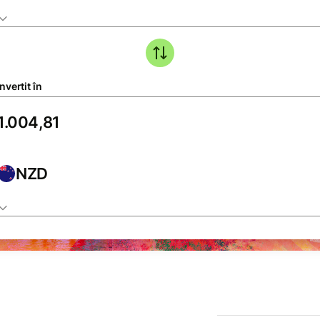
vertit în
NZD