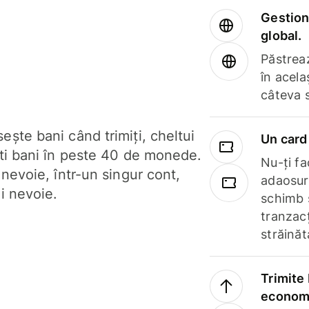
Gestione
global.
Păstrea
în acela
câteva 
ște bani când trimiți, cheltui
Un card 
ști bani în peste 40 de monede.
Nu-ți fac
 nevoie, într-un singur cont,
adaosuri
i nevoie.
schimb 
tranzacț
străinăt
Trimite 
economi