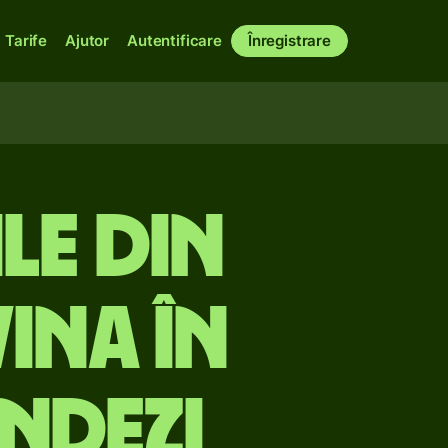
Tarife
Ajutor
Autentificare
Înregistrare
le din
ina în
ndezi