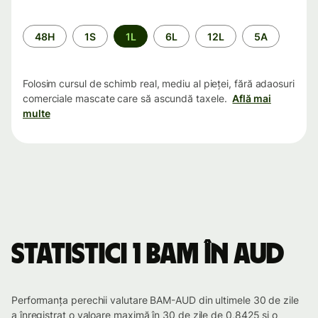
Perioada
48H
1S
1L
6L
12L
5A
Folosim cursul de schimb real, mediu al pieței, fără adaosuri
comerciale mascate care să ascundă taxele.
Află mai
multe
Statistici 1 BAM în AUD
Performanța perechii valutare BAM-AUD din ultimele 30 de zile
a înregistrat o valoare maximă în 30 de zile de 0,8425 și o