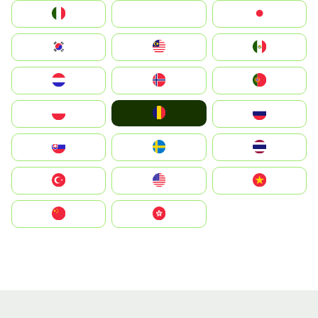
Italia
JA
Japan
South Korea
Malay
Mexico
Nederland
Norge
Portugal
România
Polska
Россия
Slovensko
Ruoŧŧa
ไทย
Türkiye
United States
Vietnam
中国
中國香港特別行政區