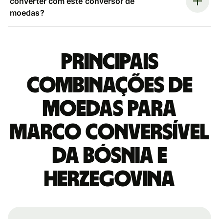
converter com este conversor de
moedas?
Principais
combinações de
moedas para
Marco conversível
da Bósnia e
Herzegovina