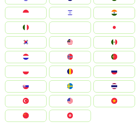
Indonesia
Israel
India
Italia
JA
Japan
South Korea
Malay
Mexico
Nederland
Norge
Portugal
Polska
România
Россия
Slovensko
Ruoŧŧa
ไทย
Türkiye
United States
Vietnam
中国
中國香港特別行政區