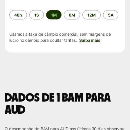
Período
48h
1S
1M
6M
12M
5A
de
tempo
Usamos a taxa de câmbio comercial, sem margens de
lucro no câmbio para ocultar tarifas.
Saiba mais
Dados de 1 BAM para
AUD
O desempenho de BAM para AUD nos últimos 30 dias observou