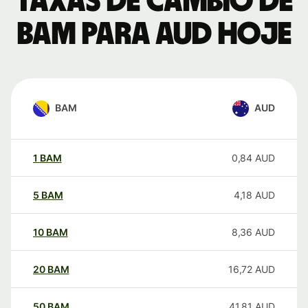
Taxas de câmbio de
BAM para AUD hoje
BAM
AUD
1
BAM
0,84
AUD
5
BAM
4,18
AUD
10
BAM
8,36
AUD
20
BAM
16,72
AUD
50
BAM
41,81
AUD