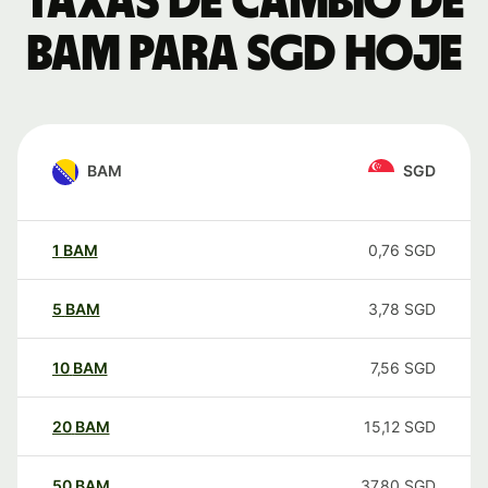
Taxas de câmbio de
BAM para SGD hoje
BAM
SGD
1
BAM
0,76
SGD
5
BAM
3,78
SGD
10
BAM
7,56
SGD
20
BAM
15,12
SGD
50
BAM
37,80
SGD