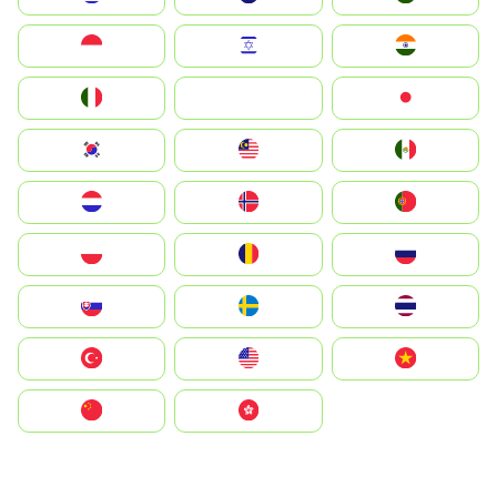
Indonesia
Israel
India
Italia
JA
Japan
South Korea
Malay
Mexico
Nederland
Norge
Portugal
Polska
România
Россия
Slovensko
Ruoŧŧa
ไทย
Türkiye
United States
Vietnam
中国
中國香港特別行政區