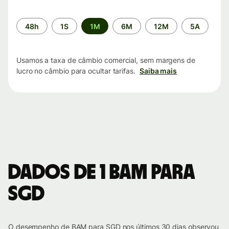
Período
48h
1S
1M
6M
12M
5A
de
tempo
Usamos a taxa de câmbio comercial, sem margens de
lucro no câmbio para ocultar tarifas.
Saiba mais
Dados de 1 BAM para
SGD
O desempenho de BAM para SGD nos últimos 30 dias observou