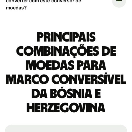
converter com este conversor de
moedas?
Principais
combinações de
moedas para
Marco conversível
da Bósnia e
Herzegovina