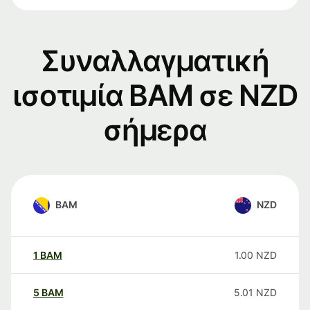
Συναλλαγματική
ισοτιμία BAM σε NZD
σήμερα
BAM
NZD
1
BAM
1.00
NZD
5
BAM
5.01
NZD