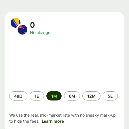
0
No change
Time
48Ω
1Ε
1M
6M
12M
5Ε
period
We use the real, mid-market rate with no sneaky mark-up
to hide the fees.
Learn more