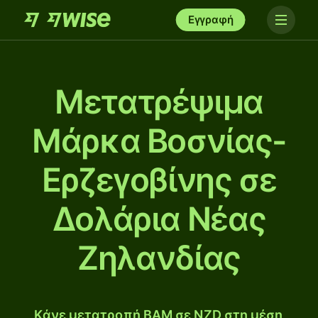
Εγγραφή
Μετατρέψιμα
Μάρκα Βοσνίας-
Ερζεγοβίνης σε
Δολάρια Νέας
Ζηλανδίας
Κάνε μετατροπή BAM σε NZD στη μέση