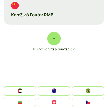
Κινεζικό Γουάν RMB
Εμφάνιση περισσότερων
الإمارات العربية المتحدة
Australia
Brazil
България
Switzerland
Czechia