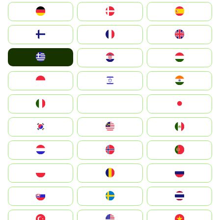
Deutschland
Denmark
España
Suomi
France
United Kingdom
Greece
Hrvatska
Magyarország
Indonesia
Israel
India
Italia
JA
Japan
South Korea
Malay
Mexico
Nederland
Norge
Portugal
Polska
România
Россия
Slovensko
Ruoŧŧa
ไทย
Türkiye
United States
Vietnam