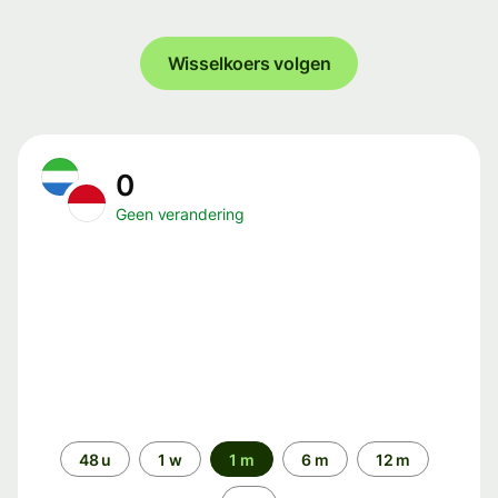
Wisselkoers volgen
0
Geen verandering
Periode
48 u
1 w
1 m
6 m
12 m