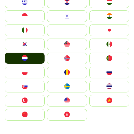
Greece
Hrvatska
Magyarország
Indonesia
Israel
India
Italia
JA
Japan
South Korea
Malay
Mexico
Nederland
Norge
Portugal
Polska
România
Россия
Slovensko
Ruoŧŧa
ไทย
Türkiye
United States
Vietnam
中国
中國香港特別行政區