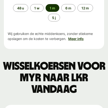
Periode
48 u
1 w
1 m
6 m
12 m
5 j
Wij gebruiken de echte middenkoers, zonder stiekeme
opslagen om de kosten te verbergen.
Meer info
Wisselkoersen voor
MYR naar LKR
vandaag