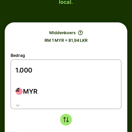
local.
Middenkoers
RM 1 MYR = 81,94 LKR
Bedrag
MYR