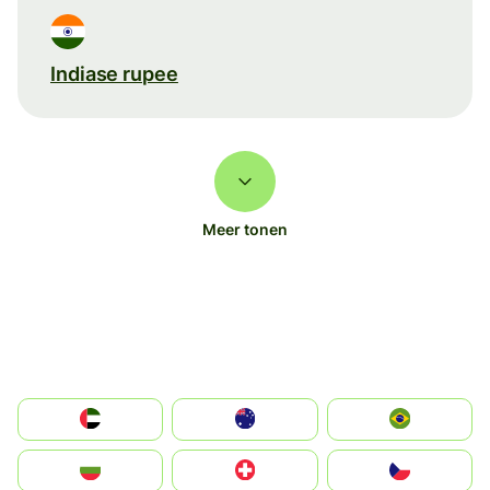
Indiase rupee
Meer tonen
الإمارات العربية المتحدة
Australia
Brazil
България
Switzerland
Czechia