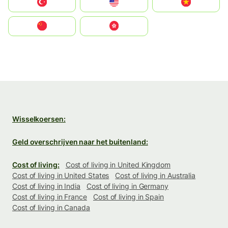
Türkiye
United States
Vietnam
中国
中國香港特別行政區
Wisselkoersen:
Geld overschrijven naar het buitenland:
Cost of living:
Cost of living in United Kingdom
Cost of living in United States
Cost of living in Australia
Cost of living in India
Cost of living in Germany
Cost of living in France
Cost of living in Spain
Cost of living in Canada