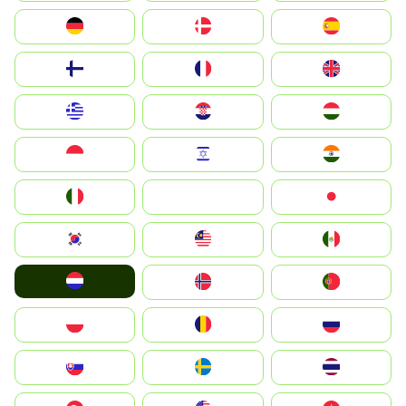
Deutschland
Denmark
España
Suomi
France
United Kingdom
Greece
Hrvatska
Magyarország
Indonesia
Israel
India
Italia
JA
Japan
South Korea
Malay
Mexico
Nederland
Norge
Portugal
Polska
România
Россия
Slovensko
Ruoŧŧa
ไทย