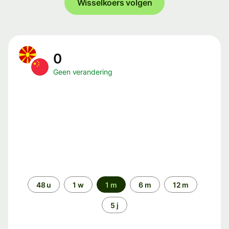
Wisselkoers volgen
0
Geen verandering
Periode
48 u
1 w
1 m
6 m
12 m
5 j