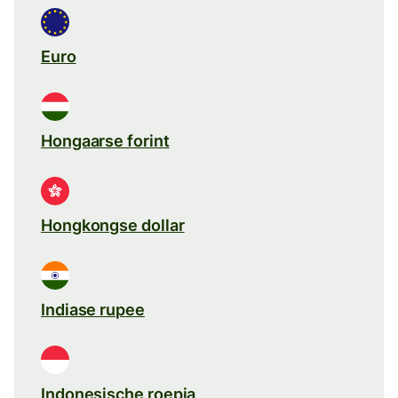
Euro
Hongaarse forint
Hongkongse dollar
Indiase rupee
Indonesische roepia