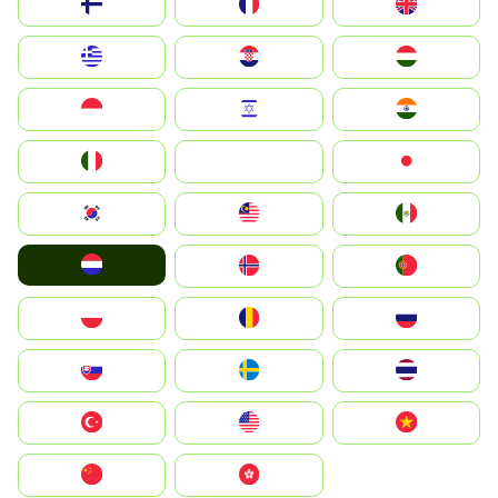
Suomi
France
United Kingdom
Greece
Hrvatska
Magyarország
Indonesia
Israel
India
Italia
JA
Japan
South Korea
Malay
Mexico
Nederland
Norge
Portugal
Polska
România
Россия
Slovensko
Ruoŧŧa
ไทย
Türkiye
United States
Vietnam
中国
中國香港特別行政區