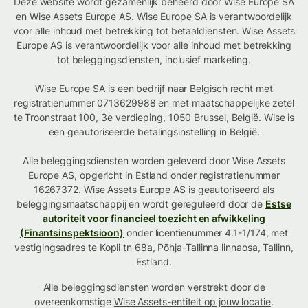
Deze website wordt gezamenlijk beheerd door Wise Europe SA
en Wise Assets Europe AS. Wise Europe SA is verantwoordelijk
voor alle inhoud met betrekking tot betaaldiensten. Wise Assets
Europe AS is verantwoordelijk voor alle inhoud met betrekking
tot beleggingsdiensten, inclusief marketing.
Wise Europe SA is een bedrijf naar Belgisch recht met
registratienummer 0713629988 en met maatschappelijke zetel
te Troonstraat 100, 3e verdieping, 1050 Brussel, België. Wise is
een geautoriseerde betalingsinstelling in België.
Alle beleggingsdiensten worden geleverd door Wise Assets
Europe AS, opgericht in Estland onder registratienummer
16267372. Wise Assets Europe AS is geautoriseerd als
beleggingsmaatschappij en wordt gereguleerd door de
Estse
autoriteit voor financieel toezicht en afwikkeling
(Finantsinspektsioon)
onder licentienummer 4.1-1/174, met
vestigingsadres te Kopli tn 68a, Põhja-Tallinna linnaosa, Tallinn,
Estland.
Alle beleggingsdiensten worden verstrekt door de
overeenkomstige
Wise Assets-entiteit op jouw locatie
.