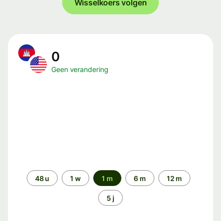
Wisselkoers volgen
0
Geen verandering
Periode
48 u
1 w
1 m
6 m
12 m
5 j