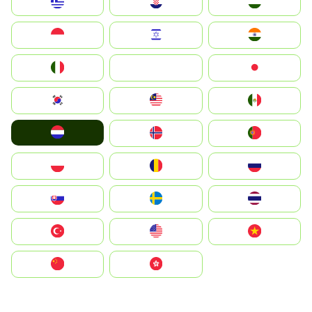
Greece
Hrvatska
Magyarország
Indonesia
Israel
India
Italia
JA
Japan
South Korea
Malay
Mexico
Nederland
Norge
Portugal
Polska
România
Россия
Slovensko
Ruoŧŧa
ไทย
Türkiye
United States
Vietnam
中国
中國香港特別行政區