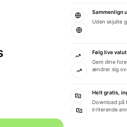
Sammenlign u
Uden skjulte g
s
Følg live valu
Gem dine fore
ændrer sig ove
Helt gratis, 
Download på få
irriterende an