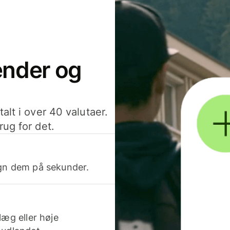
sender og
alt i over 40 valutaer.
rug for det.
egn dem på sekunder.
læg eller høje