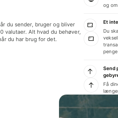
og om
Et int
år du sender, bruger og bliver
Du ska
40 valutaer. Alt hvad du behøver,
veksel
år du har brug for det.
transa
penge 
Send p
gebyr
Få din
længer