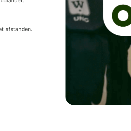
 udlandet.
et afstanden.