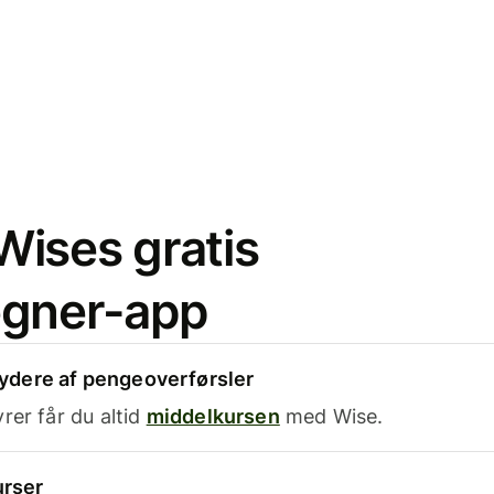
ises gratis
egner-app
dere af pengeoverførsler
rer får du altid
middelkursen
med Wise.
urser