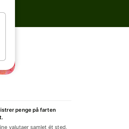
strer penge på farten
t.
ine valutaer samlet ét sted,