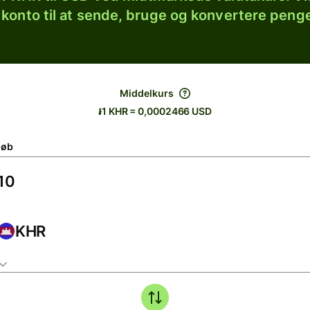
 konto til at sende, bruge og konvertere penge
Middelkurs
៛1 KHR = 0,0002466 USD
løb
KHR