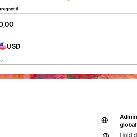
regnet til
USD
Admini
global
Hold d