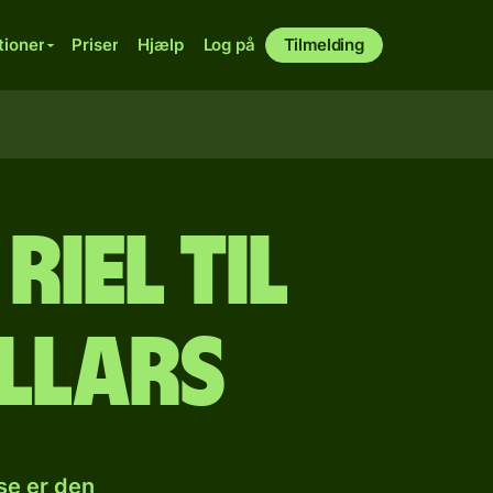
tioner
Priser
Hjælp
Log på
Tilmelding
iel til
llars
se er den