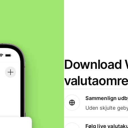
Download W
valutaomr
Sammenlign udby
Uden skjulte geby
Følg live valutak