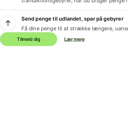
transaktionsgebyrer, når du bruger penge i
Send penge til udlandet, spar på gebyrer
Få dine penge til at strække længere, uans
Tilmeld dig
Lær mere