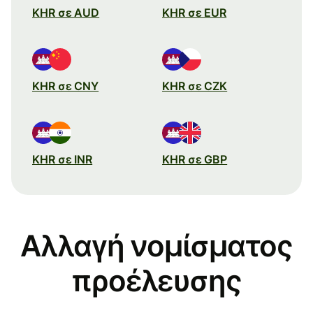
KHR σε AUD
KHR σε EUR
KHR σε CNY
KHR σε CZK
KHR σε INR
KHR σε GBP
Αλλαγή νομίσματος
προέλευσης