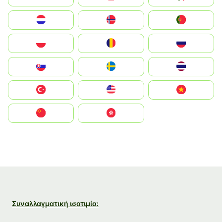
Nederland
Norge
Portugal
Polska
România
Россия
Slovensko
Ruoŧŧa
ไทย
Türkiye
United States
Vietnam
中国
中國香港特別行政區
Συναλλαγματική ισοτιμία: