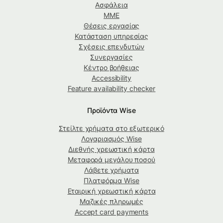
Ασφάλεια
ΜΜΕ
Θέσεις εργασίας
Κατάσταση υπηρεσίας
Σχέσεις επενδυτών
Συνεργασίες
Κέντρο βοήθειας
Accessibility
Feature availability checker
Προϊόντα Wise
Στείλτε χρήματα στο εξωτερικό
Λογαριασμός Wise
Διεθνής χρεωστική κάρτα
Μεταφορά μεγάλου ποσού
Λάβετε χρήματα
Πλατφόρμα Wise
Εταιρική χρεωστική κάρτα
Μαζικές πληρωμές
Accept card payments