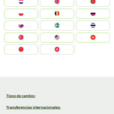
Nederland
Norge
Portugal
Polska
România
Россия
Slovensko
Ruoŧŧa
ไทย
Türkiye
United States
Vietnam
中国
中國香港特別行政區
Tipos de cambio:
Transferencias internacionales: