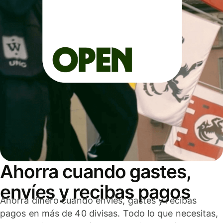
Ahorra cuando gastes,
envíes y recibas pagos
Ahorra dinero cuando envíes, gastes y recibas
pagos en más de 40 divisas. Todo lo que necesitas,