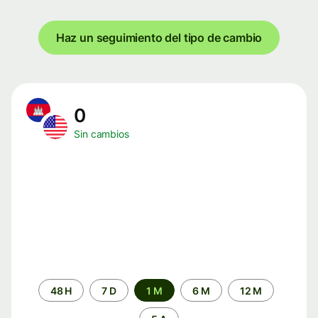
Haz un seguimiento del tipo de cambio
0
Sin cambios
Periodo
48 H
7 D
1 M
6 M
12 M
de
tiempo