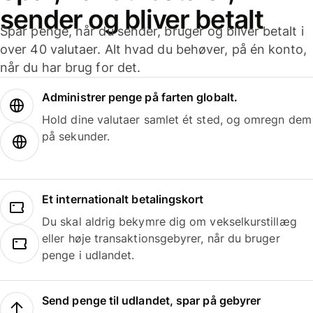
sender og bliver betalt
Spar penge, når du sender, bruger og bliver betalt i
over 40 valutaer. Alt hvad du behøver, på én konto,
når du har brug for det.
Administrer penge på farten globalt.
Hold dine valutaer samlet ét sted, og omregn dem
på sekunder.
Et internationalt betalingskort
Du skal aldrig bekymre dig om vekselkurstillæg
eller høje transaktionsgebyrer, når du bruger
penge i udlandet.
Send penge til udlandet, spar på gebyrer