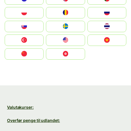
Polska
România
Россия
Slovensko
Ruoŧŧa
ไทย
Türkiye
United States
Vietnam
中国
中國香港特別行政區
Valutakurser:
Overfør penge til udlandet: