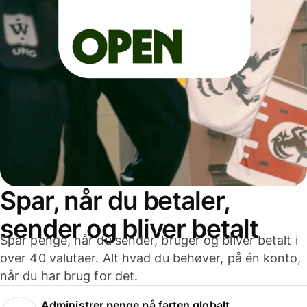
Spar, når du betaler,
sender og bliver betalt
Spar penge, når du sender, bruger og bliver betalt i
over 40 valutaer. Alt hvad du behøver, på én konto,
når du har brug for det.
Administrer penge på farten globalt.