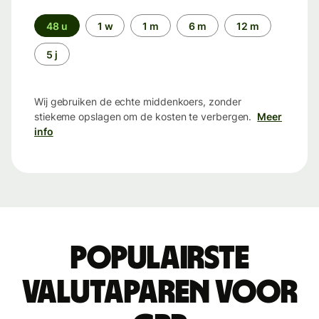
Periode
48 u
1 w
1 m
6 m
12 m
5 j
Wij gebruiken de echte middenkoers, zonder
stiekeme opslagen om de kosten te verbergen.
Meer
info
Populairste
valutaparen voor