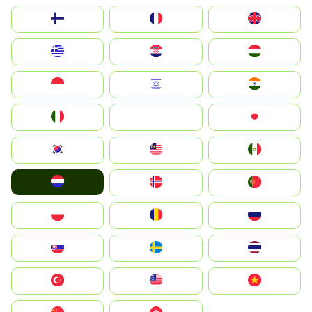
Suomi
France
United Kingdom
Greece
Hrvatska
Magyarország
Indonesia
Israel
India
Italia
JA
Japan
South Korea
Malay
Mexico
Nederland
Norge
Portugal
Polska
România
Россия
Slovensko
Ruoŧŧa
ไทย
Türkiye
United States
Vietnam