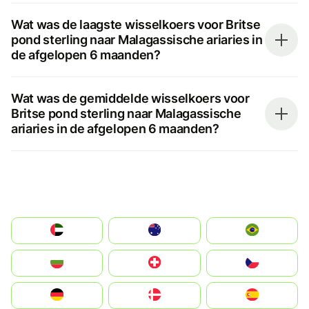
Wat was de laagste wisselkoers voor Britse
pond sterling naar Malagassische ariaries in
de afgelopen 6 maanden?
Wat was de gemiddelde wisselkoers voor
Britse pond sterling naar Malagassische
ariaries in de afgelopen 6 maanden?
الإمارات العربية المتحدة
Australia
Brazil
България
Switzerland
Czechia
Deutschland
Denmark
España