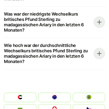
Was war der niedrigste Wechselkurs
britisches Pfund Sterling zu
madagassischen Ariary in den letzten 6
Monaten?
Wie hoch war der durchschnittliche
Wechselkurs britisches Pfund Sterling zu
madagassischen Ariary in den letzten 6
Monaten?
الإمارات العربية المتحدة
Australia
Brazil
България
Switzerland
Czechia