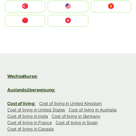
Türkiye
United States
Vietnam
中国
中國香港特別行政區
Wechselkurse:
Auslandsüberweisung:
Cost of living:
Cost of living in United Kingdom
Cost of living in United States
Cost of living in Australia
Cost of living in India
Cost of living in Germany
Cost of living in France
Cost of living in Spain
Cost of living in Canada