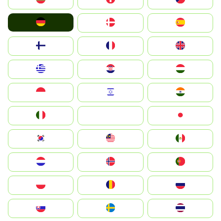
Deutschland
Denmark
España
Suomi
France
United Kingdom
Greece
Hrvatska
Magyarország
Indonesia
Israel
India
Italia
JA
Japan
South Korea
Malay
Mexico
Nederland
Norge
Portugal
Polska
România
Россия
Slovensko
Ruoŧŧa
ไทย