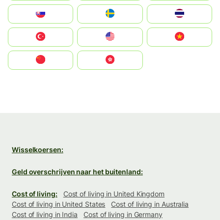
Slovensko
Ruoŧŧa
ไทย
Türkiye
United States
Vietnam
中国
中國香港特別行政區
Wisselkoersen:
Geld overschrijven naar het buitenland:
Cost of living:
Cost of living in United Kingdom
Cost of living in United States
Cost of living in Australia
Cost of living in India
Cost of living in Germany