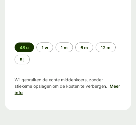
Periode
48 u
1 w
1 m
6 m
12 m
5 j
Wij gebruiken de echte middenkoers, zonder
stiekeme opslagen om de kosten te verbergen.
Meer
info