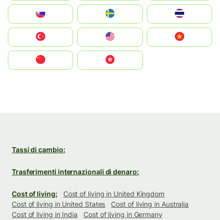
Slovensko
Ruoŧŧa
ไทย
Türkiye
United States
Vietnam
中国
中國香港特別行政區
Tassi di cambio:
Trasferimenti internazionali di denaro:
Cost of living:
Cost of living in United Kingdom
Cost of living in United States
Cost of living in Australia
Cost of living in India
Cost of living in Germany