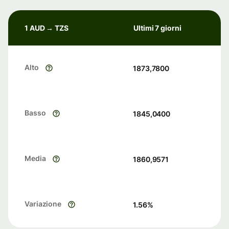
1 AUD → TZS
Ultimi 7 giorni
Alto
1873,7800
Basso
1845,0400
Media
1860,9571
Variazione
1.56
%