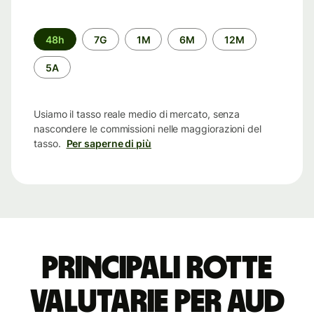
Periodo
48h
7G
1M
6M
12M
di
tempo
5A
Usiamo il tasso reale medio di mercato, senza
nascondere le commissioni nelle maggiorazioni del
tasso.
Per saperne di più
Principali rotte
valutarie per AUD