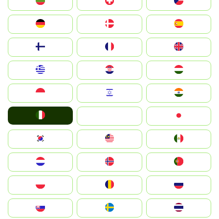
България
Switzerland
Czechia
Deutschland
Denmark
España
Suomi
France
United Kingdom
Greece
Hrvatska
Magyarország
Indonesia
Israel
India
Italia
JA
Japan
South Korea
Malay
Mexico
Nederland
Norge
Portugal
Polska
România
Россия
Slovensko
Ruoŧŧa
ไทย