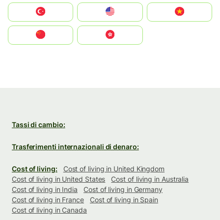
Türkiye
United States
Vietnam
中国
中國香港特別行政區
Tassi di cambio:
Trasferimenti internazionali di denaro:
Cost of living:
Cost of living in United Kingdom
Cost of living in United States
Cost of living in Australia
Cost of living in India
Cost of living in Germany
Cost of living in France
Cost of living in Spain
Cost of living in Canada