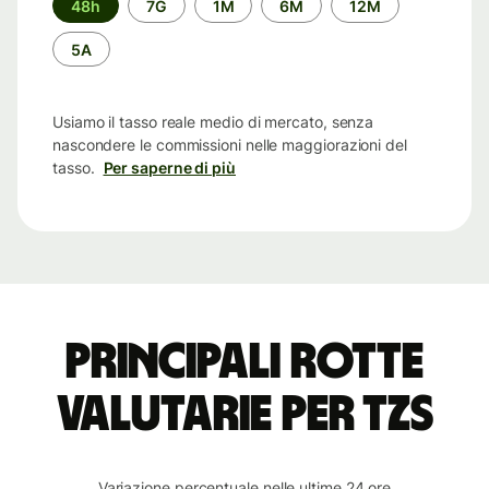
48h
7G
1M
6M
12M
di
tempo
5A
Usiamo il tasso reale medio di mercato, senza
nascondere le commissioni nelle maggiorazioni del
tasso.
Per saperne di più
Principali rotte
valutarie per TZS
Variazione percentuale nelle ultime 24 ore