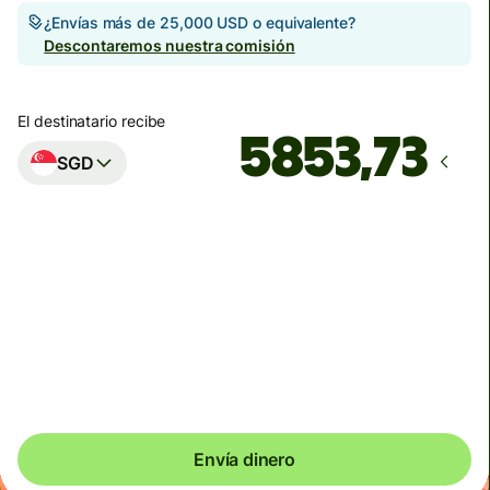
¿Envías más de 25,000 USD o equivalente?
Descontaremos nuestra comisión
El destinatario recibe
SGD
Llega
Hoy - en segundos
Comisiones e impuestos totales
1,250.74 MXN
Se incluyen en la cantidad en MXN
Envía dinero