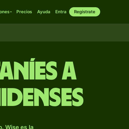
iones
Precios
Ayuda
Entra
Regístrate
aníes a
idenses
. Wise es la