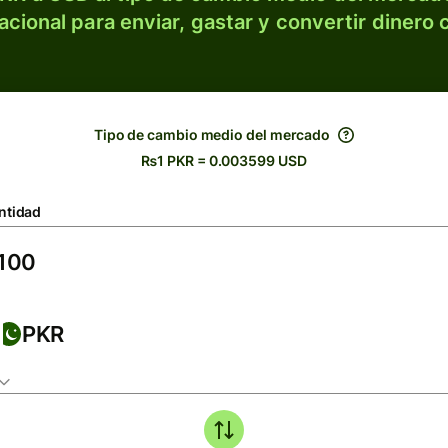
acional para enviar, gastar y convertir dinero 
Tipo de cambio medio del mercado
₨1 PKR = 0.003599 USD
ntidad
PKR