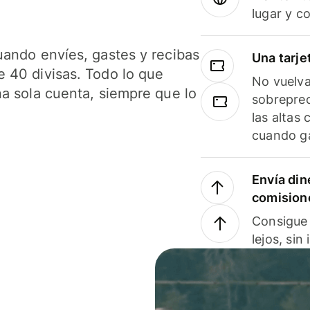
lugar y c
uando envíes, gastes y recibas
Una tarje
 40 divisas. Todo lo que
No vuelva
na sola cuenta, siempre que lo
sobreprec
las altas
cuando ga
Envía din
comision
Consigue 
lejos, sin