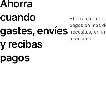
Ahorra
cuando
Ahorra dinero c
pagos en más de
gastes, envíes
necesitas, en u
necesites.
y recibas
pagos