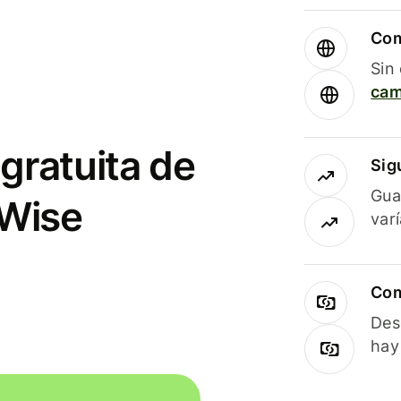
Com
Sin
cam
gratuita de
Sig
Gua
 Wise
var
Com
Des
hay