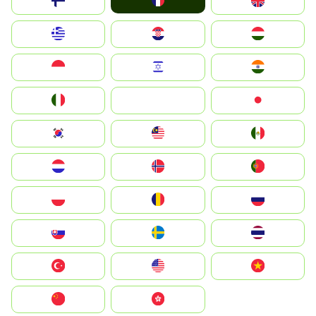
France
Suomi
United Kingdom
Greece
Hrvatska
Magyarország
Indonesia
Israel
India
Italia
JA
Japan
South Korea
Malay
Mexico
Nederland
Norge
Portugal
Polska
România
Россия
Slovensko
Ruoŧŧa
ไทย
Türkiye
United States
Vietnam
中国
中國香港特別行政區