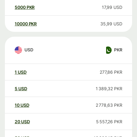
5000
PKR
17,99
USD
10000
PKR
35,99
USD
USD
PKR
1
USD
277,86
PKR
5
USD
1 389,32
PKR
10
USD
2 778,63
PKR
20
USD
5 557,26
PKR