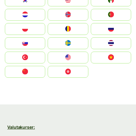
South Korea
Malay
Mexico
Nederland
Norge
Portugal
Polska
România
Россия
Slovensko
Ruoŧŧa
ไทย
Türkiye
United States
Vietnam
中国
中國香港特別行政區
Valutakurser: