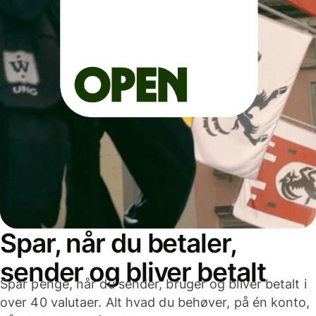
Spar, når du betaler,
sender og bliver betalt
Spar penge, når du sender, bruger og bliver betalt i
over 40 valutaer. Alt hvad du behøver, på én konto,