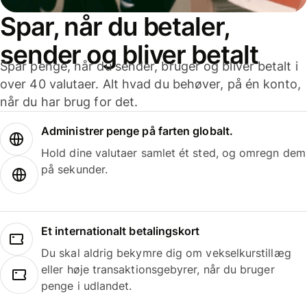
Spar, når du betaler,
sender og bliver betalt
Spar penge, når du sender, bruger og bliver betalt i
over 40 valutaer. Alt hvad du behøver, på én konto,
når du har brug for det.
Administrer penge på farten globalt.
Hold dine valutaer samlet ét sted, og omregn dem
på sekunder.
Et internationalt betalingskort
Du skal aldrig bekymre dig om vekselkurstillæg
eller høje transaktionsgebyrer, når du bruger
penge i udlandet.