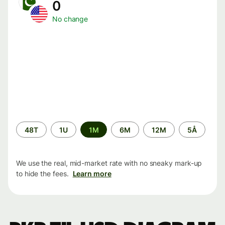
0
No change
Time
48T
1U
1M
6M
12M
5Å
period
We use the real, mid-market rate with no sneaky mark-up
to hide the fees.
Learn more