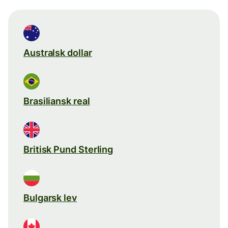
Australsk dollar
Brasiliansk real
Britisk Pund Sterling
Bulgarsk lev