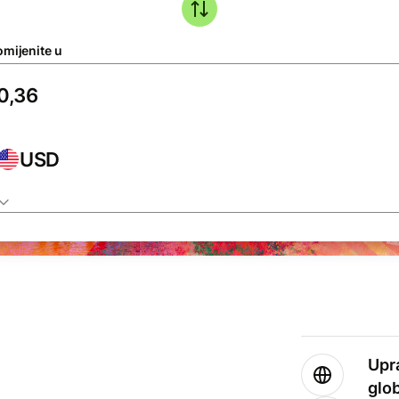
omijenite u
USD
Upr
glo