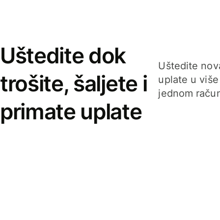
Uštedite dok
Uštedite nova
trošite, šaljete i
uplate u više
jednom račun
primate uplate