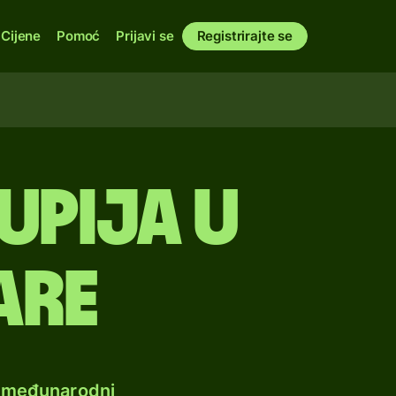
Cijene
Pomoć
Prijavi se
Registrirajte se
upija u
are
e međunarodni