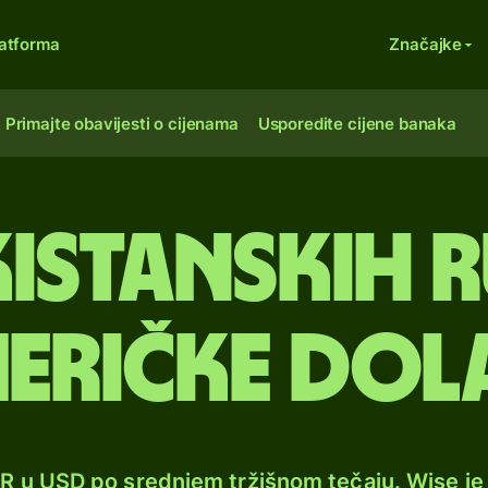
atforma
Značajke
Primajte obavijesti o cijenama
Usporedite cijene banaka
kistanskih r
eričke dol
KR u USD po srednjem tržišnom tečaju. Wise j