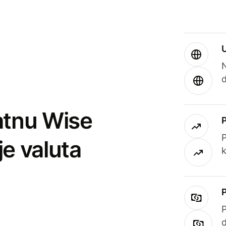
atnu Wise
P
je valuta