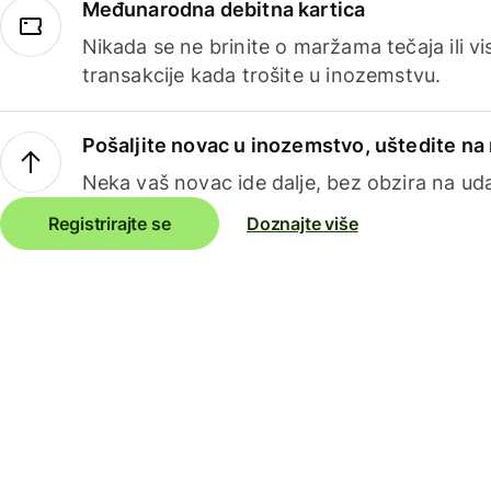
Međunarodna debitna kartica
Nikada se ne brinite o maržama tečaja ili 
transakcije kada trošite u inozemstvu.
Pošaljite novac u inozemstvo, uštedite n
Neka vaš novac ide dalje, bez obzira na uda
Registrirajte se
Doznajte više