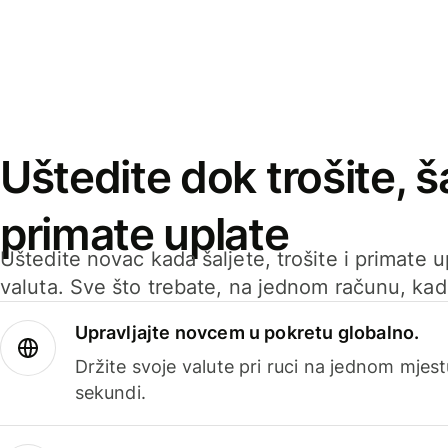
Uštedite dok trošite, ša
primate uplate
Uštedite novac kada šaljete, trošite i primate 
valuta. Sve što trebate, na jednom računu, ka
Upravljajte novcem u pokretu globalno.
Držite svoje valute pri ruci na jednom mjestu
sekundi.