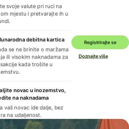
te svoje valute pri ruci na
om mjestu i pretvarajte ih u
undi.
unarodna debitna kartica
Registrirajte se
ada se ne brinite o maržama
Doznajte više
ja ili visokim naknadama za
sakcije kada trošite u
zemstvu.
aljite novac u inozemstvo,
edite na naknadama
a vaš novac ide dalje, bez
ra na udaljenost.