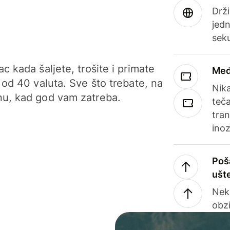
Drži
jedn
sek
c kada šaljete, trošite i primate
Međ
 od 40 valuta. Sve što trebate, na
Nik
u, kad god vam zatreba.
teča
tran
ino
Poš
ušt
Nek
obzi