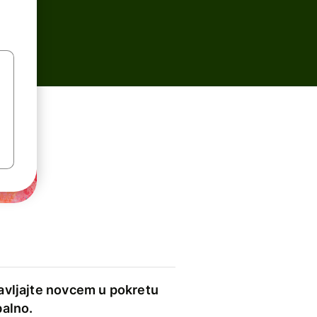
avljajte novcem u pokretu
balno.