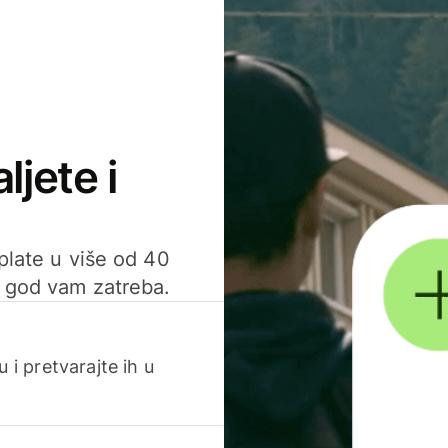
ljete i
uplate u više od 40
d god vam zatreba.
 i pretvarajte ih u