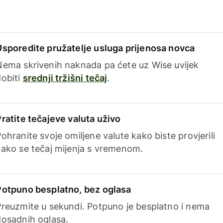
Usporedite pružatelje usluga prijenosa novca
Nema skrivenih naknada pa ćete uz Wise uvijek
dobiti
srednji tržišni tečaj
.
Pratite tečajeve valuta uživo
ohranite svoje omiljene valute kako biste provjerili
kako se tečaj mijenja s vremenom.
Potpuno besplatno, bez oglasa
Preuzmite u sekundi. Potpuno je besplatno i nema
dosadnih oglasa.