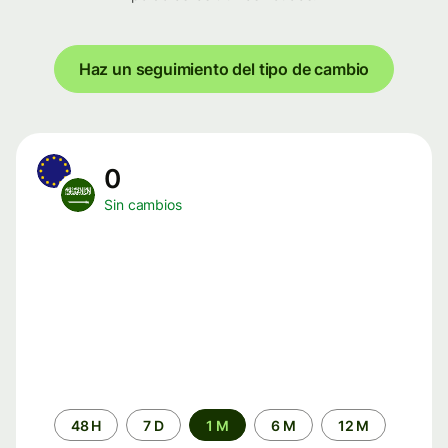
Haz un seguimiento del tipo de cambio
0
Sin cambios
Periodo
48 H
7 D
1 M
6 M
12 M
de