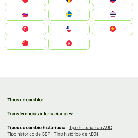
Polska
România
Россия
Slovensko
Ruoŧŧa
ไทย
Türkiye
United States
Vietnam
中国
中國香港特別行政區
Tipos de cambio:
Transferencias internacionales:
Tipos de cambio históricos:
Tipo histórico de AUD
Tipo histórico de GBP
Tipo histórico de MXN