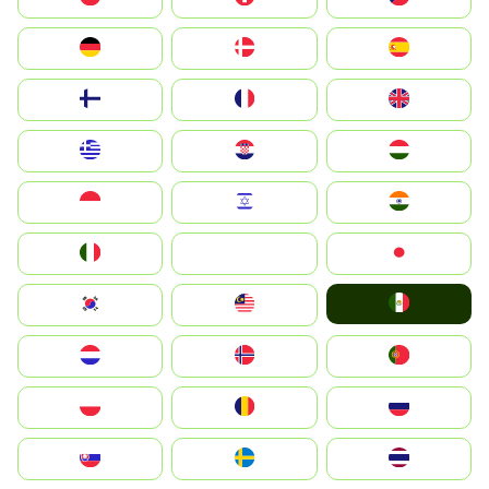
Deutschland
Denmark
España
Suomi
France
United Kingdom
Greece
Hrvatska
Magyarország
Indonesia
Israel
India
Italia
JA
Japan
Mexico
South Korea
Malay
Nederland
Norge
Portugal
Polska
România
Россия
Slovensko
Ruoŧŧa
ไทย