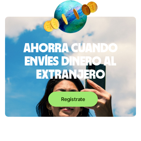
Ahorra cuando
envíes dinero al
extranjero
Regístrate