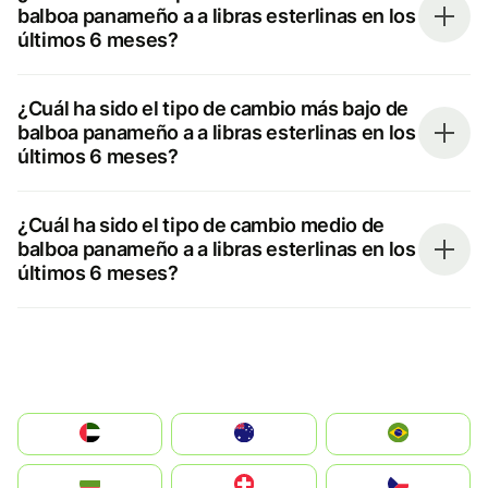
balboa panameño a a libras esterlinas en los
últimos 6 meses?
¿Cuál ha sido el tipo de cambio más bajo de
balboa panameño a a libras esterlinas en los
últimos 6 meses?
¿Cuál ha sido el tipo de cambio medio de
balboa panameño a a libras esterlinas en los
últimos 6 meses?
الإمارات العربية المتحدة
Australia
Brazil
България
Switzerland
Czechia