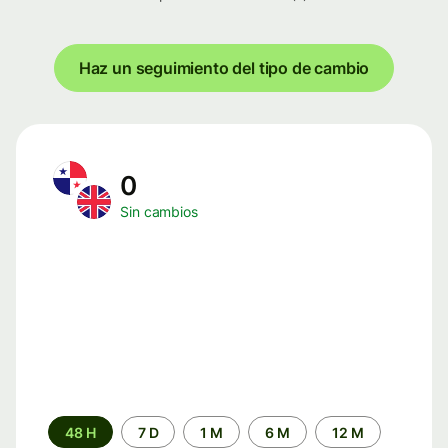
Haz un seguimiento del tipo de cambio
0
Sin cambios
Periodo
48 H
7 D
1 M
6 M
12 M
de