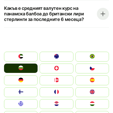
Какъв е средният валутен курс на
панамска балбоа до британски лири
стерлинги за последните 6 месеца?
الإمارات العربية المتحدة
Australia
Brazil
България
Switzerland
Czechia
Deutschland
Denmark
España
Suomi
France
United Kingdom
Greece
Hrvatska
Magyarország