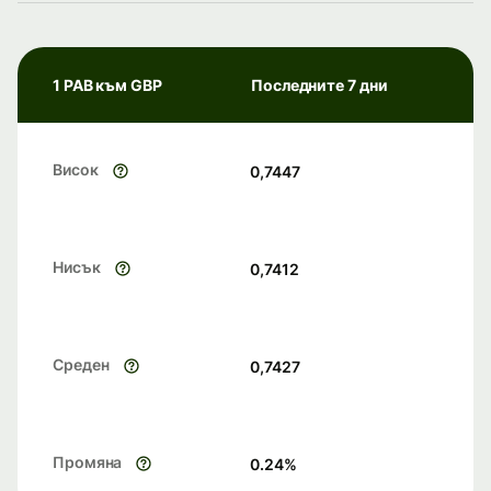
1 PAB към GBP
Последните 7 дни
Висок
0,7447
Нисък
0,7412
Среден
0,7427
Промяна
0.24
%