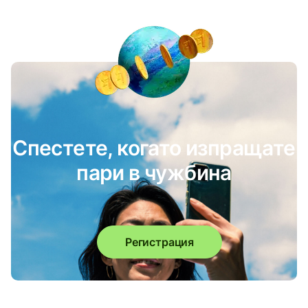
Спестете, когато изпращате
пари в чужбина
Регистрация