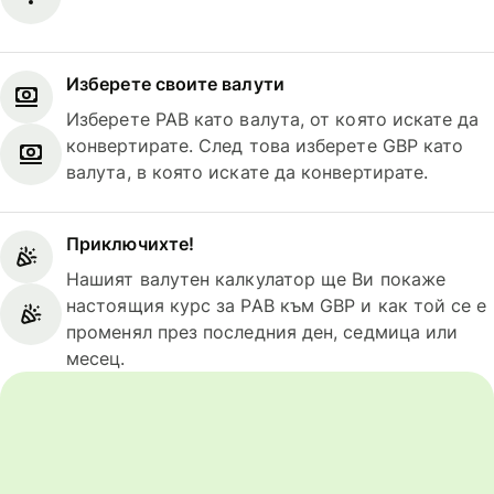
Изберете своите валути
Изберете PAB като валута, от която искате да
конвертирате. След това изберете GBP като
валута, в която искате да конвертирате.
Приключихте!
Нашият валутен калкулатор ще Ви покаже
настоящия курс за PAB към GBP и как той се е
променял през последния ден, седмица или
месец.