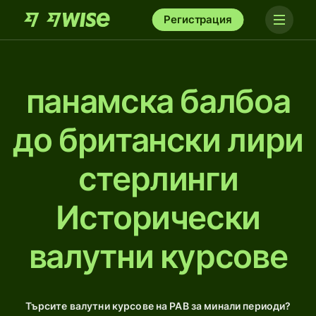
Регистрация
панамска балбоа
до британски лири
стерлинги
Исторически
валутни курсове
Търсите валутни курсове на PAB за минали периоди?