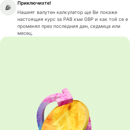
Приключихте!
Нашият валутен калкулатор ще Ви покаже
настоящия курс за PAB към GBP и как той се е
променял през последния ден, седмица или
месец.