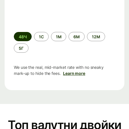
Time
48Ч
1С
1М
6М
12М
period
5Г
We use the real, mid-market rate with no sneaky
mark-up to hide the fees.
Learn more
Топ валутни двойки