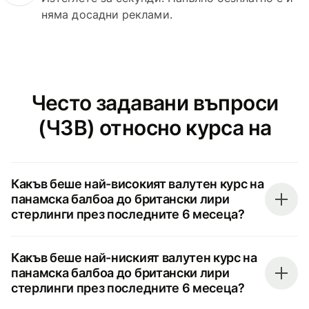
няма досадни реклами.
Често задавани въпроси
(ЧЗВ) относно курса на
Какъв беше най-високият валутен курс на
панамска балбоа до британски лири
стерлинги през последните 6 месеца?
Какъв беше най-ниският валутен курс на
панамска балбоа до британски лири
стерлинги през последните 6 месеца?