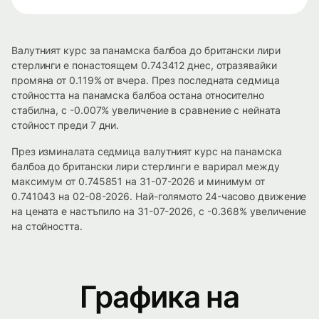
Валутният курс за панамска балбоа до британски лири
стерлинги е понастоящем 0.743412 днес, отразявайки
промяна от 0.119% от вчера. През последната седмица
стойността на панамска балбоа остана относително
стабилна, с -0.007% увеличение в сравнение с нейната
стойност преди 7 дни.
През изминалата седмица валутният курс на панамска
балбоа до британски лири стерлинги е варирал между
максимум от 0.745851 на 31-07-2026 и минимум от
0.741043 на 02-08-2026. Най-голямото 24-часово движение
на цената е настъпило на 31-07-2026, с -0.368% увеличение
на стойността.
Графика на