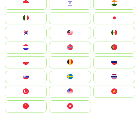
Indonesia
Israel
India
Italia
JA
Japan
South Korea
Malay
Mexico
Nederland
Norge
Portugal
Polska
România
Россия
Slovensko
Ruoŧŧa
ไทย
Türkiye
United States
Vietnam
中国
中國香港特別行政區