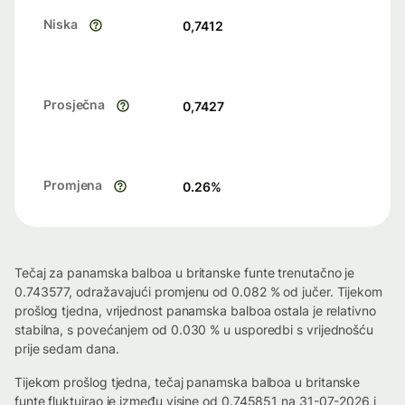
Niska
0,7412
Prosječna
0,7427
Promjena
0.26
%
Tečaj za panamska balboa u britanske funte trenutačno je
0.743577, odražavajući promjenu od 0.082 % od jučer. Tijekom
prošlog tjedna, vrijednost panamska balboa ostala je relativno
stabilna, s povećanjem od 0.030 % u usporedbi s vrijednošću
prije sedam dana.
Tijekom prošlog tjedna, tečaj panamska balboa u britanske
funte fluktuirao je između visine od 0.745851 na 31-07-2026 i