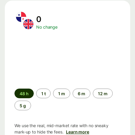
0
No change
Time
48 h
1 t
1 m
6 m
12 m
period
5 g
We use the real, mid-market rate with no sneaky
mark-up to hide the fees.
Learn more