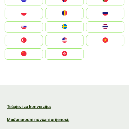
Polska
România
Россия
Slovensko
Ruoŧŧa
ไทย
Türkiye
United States
Vietnam
中国
中國香港特別行政區
Tečajevi za konverziju:
Međunarodni novčani prijenosi: