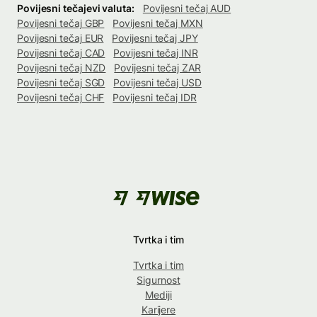
Povijesni tečajevi valuta:
Povijesni tečaj AUD
Povijesni tečaj GBP
Povijesni tečaj MXN
Povijesni tečaj EUR
Povijesni tečaj JPY
Povijesni tečaj CAD
Povijesni tečaj INR
Povijesni tečaj NZD
Povijesni tečaj ZAR
Povijesni tečaj SGD
Povijesni tečaj USD
Povijesni tečaj CHF
Povijesni tečaj IDR
Tvrtka i tim
Tvrtka i tim
Sigurnost
Mediji
Karijere