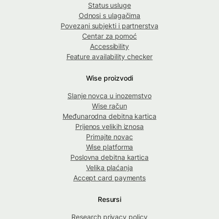
Status usluge
Odnosi s ulagačima
Povezani subjekti i partnerstva
Centar za pomoć
Accessibility
Feature availability checker
Wise proizvodi
Slanje novca u inozemstvo
Wise račun
Međunarodna debitna kartica
Prijenos velikih iznosa
Primajte novac
Wise platforma
Poslovna debitna kartica
Velika plaćanja
Accept card payments
Resursi
Research privacy policy