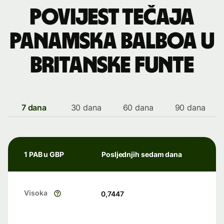
Povijest tečaja
panamska balboa u
britanske funte
7 dana
30 dana
60 dana
90 dana
1 PAB u GBP
Posljednjih sedam dana
Visoka
0,7447