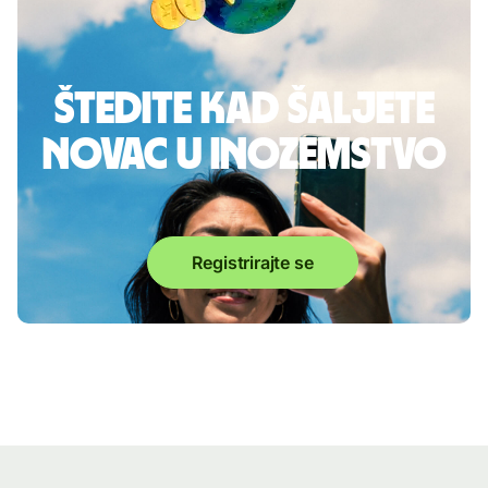
Štedite kad šaljete
novac u inozemstvo
Registrirajte se