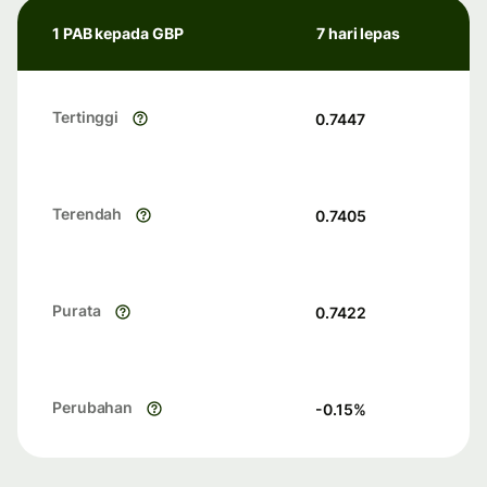
1 PAB kepada GBP
7 hari lepas
Tertinggi
0.7447
Terendah
0.7405
Purata
0.7422
Perubahan
-0.15
%