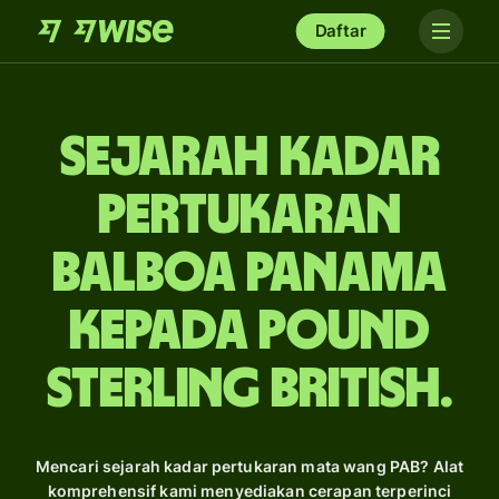
Daftar
Sejarah Kadar
Pertukaran
balboa Panama
kepada pound
sterling British.
Mencari sejarah kadar pertukaran mata wang PAB? Alat
komprehensif kami menyediakan cerapan terperinci