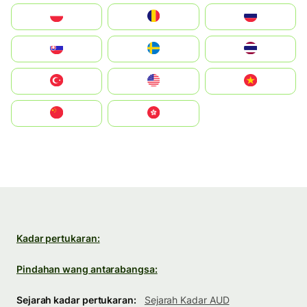
Polska
România
Россия
Slovensko
Ruoŧŧa
ไทย
Türkiye
United States
Vietnam
中国
中國香港特別行政區
Kadar pertukaran:
Pindahan wang antarabangsa:
Sejarah kadar pertukaran:
Sejarah Kadar AUD