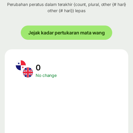
Perubahan peratus dalam terakhir {count, plural, other {# hari}
other {# hari}} lepas
Jejak kadar pertukaran mata wang
0
No change