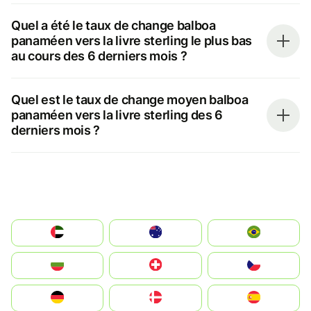
Quel a été le taux de change balboa
panaméen vers la livre sterling le plus bas
au cours des 6 derniers mois ?
Quel est le taux de change moyen balboa
panaméen vers la livre sterling des 6
derniers mois ?
الإمارات العربية المتحدة
Australia
Brazil
България
Switzerland
Czechia
Deutschland
Denmark
España