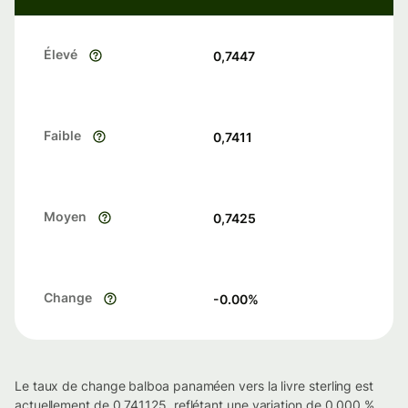
Élevé
0,7447
Faible
0,7411
Moyen
0,7425
Change
-0.00
%
Le taux de change balboa panaméen vers la livre sterling est
actuellement de 0.741125, reflétant une variation de 0.000 %