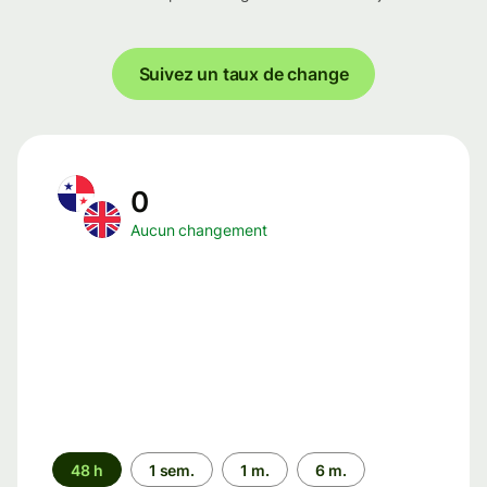
Suivez un taux de change
0
Aucun changement
Période
48 h
1 sem.
1 m.
6 m.