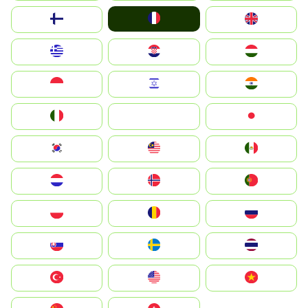
France
Suomi
United Kingdom
Greece
Hrvatska
Magyarország
Indonesia
Israel
India
Italia
JA
Japan
South Korea
Malay
Mexico
Nederland
Norge
Portugal
Polska
România
Россия
Slovensko
Ruoŧŧa
ไทย
Türkiye
United States
Vietnam