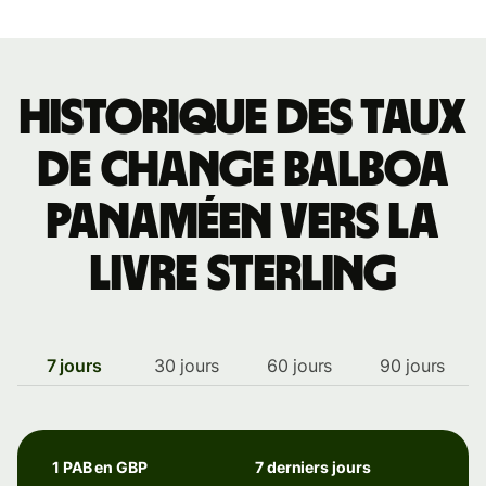
Historique des taux
de change balboa
panaméen vers la
livre sterling
7 jours
30 jours
60 jours
90 jours
1 PAB en GBP
7 derniers jours