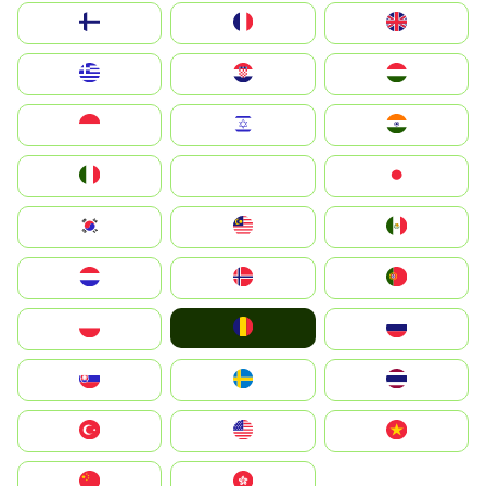
Suomi
France
United Kingdom
Greece
Hrvatska
Magyarország
Indonesia
Israel
India
Italia
JA
Japan
South Korea
Malay
Mexico
Nederland
Norge
Portugal
România
Polska
Россия
Slovensko
Ruoŧŧa
ไทย
Türkiye
United States
Vietnam
中国
中國香港特別行政區