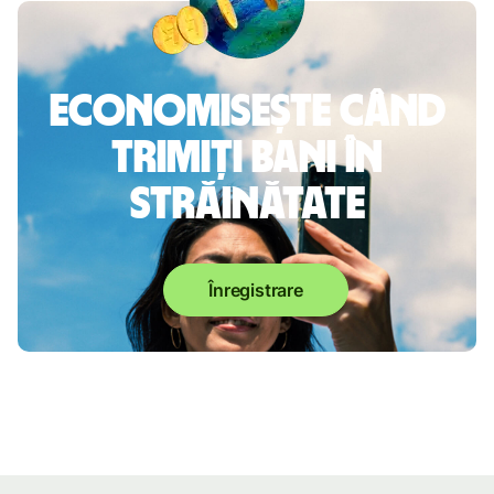
Economisește când
trimiți bani în
străinătate
Înregistrare