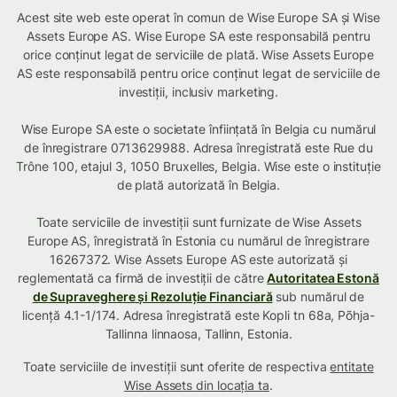
Acest site web este operat în comun de Wise Europe SA și Wise
Assets Europe AS. Wise Europe SA este responsabilă pentru
orice conținut legat de serviciile de plată. Wise Assets Europe
AS este responsabilă pentru orice conținut legat de serviciile de
investiții, inclusiv marketing.
Wise Europe SA este o societate înființată în Belgia cu numărul
de înregistrare 0713629988. Adresa înregistrată este Rue du
Trône 100, etajul 3, 1050 Bruxelles, Belgia. Wise este o instituție
de plată autorizată în Belgia.
Toate serviciile de investiții sunt furnizate de Wise Assets
Europe AS, înregistrată în Estonia cu numărul de înregistrare
16267372. Wise Assets Europe AS este autorizată și
reglementată ca firmă de investiții de către
Autoritatea Estonă
de Supraveghere și Rezoluție Financiară
sub numărul de
licență 4.1-1/174. Adresa înregistrată este Kopli tn 68a, Põhja-
Tallinna linnaosa, Tallinn, Estonia.
Toate serviciile de investiții sunt oferite de respectiva
entitate
Wise Assets din locația ta
.