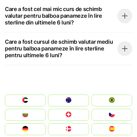
Care a fost cel mai mic curs de schimb
valutar pentru balboa panameze în lire
sterline din ultimele 6 luni?
Care a fost cursul de schimb valutar mediu
pentru balboa panameze în lire sterline
pentru ultimele 6 luni?
الإمارات العربية المتحدة
Australia
Brazil
България
Switzerland
Czechia
Deutschland
Denmark
España