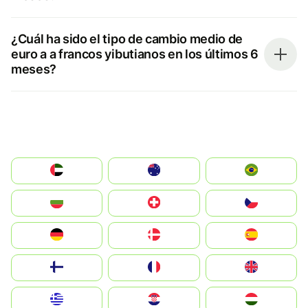
¿Cuál ha sido el tipo de cambio medio de
euro a a francos yibutianos en los últimos 6
meses?
الإمارات العربية المتحدة
Australia
Brazil
България
Switzerland
Czechia
Deutschland
Denmark
España
Suomi
France
United Kingdom
Greece
Hrvatska
Magyarország