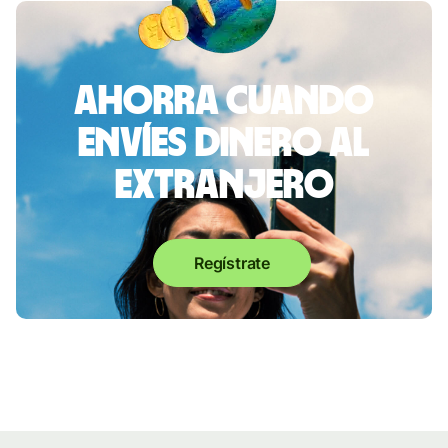
Ahorra cuando
envíes dinero al
extranjero
Regístrate