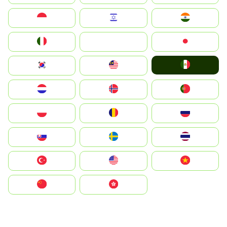
Indonesia
Israel
India
Italia
JA
Japan
Mexico
South Korea
Malay
Nederland
Norge
Portugal
Polska
România
Россия
Slovensko
Ruoŧŧa
ไทย
Türkiye
United States
Vietnam
中国
中國香港特別行政區