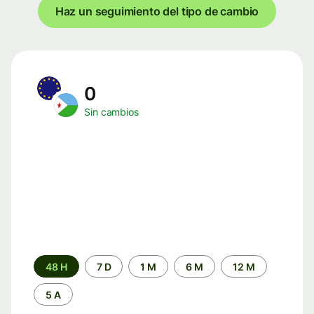
Haz un seguimiento del tipo de cambio
0
Sin cambios
Periodo
48 H
7 D
1 M
6 M
12 M
de
tiempo
5 A