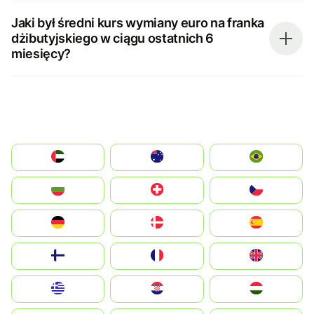
Jaki był średni kurs wymiany euro na franka
dżibutyjskiego w ciągu ostatnich 6
miesięcy?
الإمارات العربية المتحدة
Australia
Brazil
България
Switzerland
Czechia
Deutschland
Denmark
España
Suomi
France
United Kingdom
Greece
Hrvatska
Magyarország