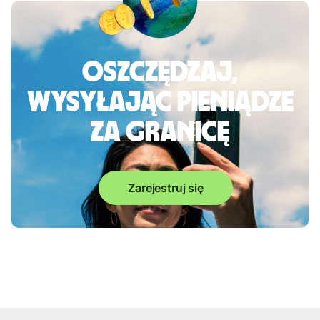
Oszczędzaj,
wysyłając pieniądze
za granicę
Zarejestruj się