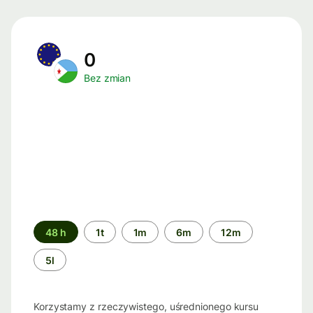
0
Bez zmian
Przedział
48 h
1t
1m
6m
12m
czasu
5l
Korzystamy z rzeczywistego, uśrednionego kursu