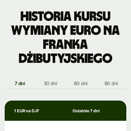
Historia kursu
wymiany euro na
franka
dżibutyjskiego
7 dni
30 dni
60 dni
90 dni
1 EUR na DJF
Ostatnie 7 dni