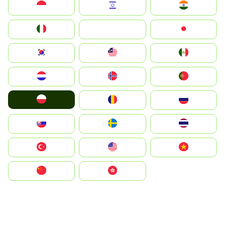
Indonesia
Israel
India
Italia
JA
Japan
South Korea
Malay
Mexico
Nederland
Norge
Portugal
Polska
România
Россия
Slovensko
Ruoŧŧa
ไทย
Türkiye
United States
Vietnam
中国
中國香港特別行政區