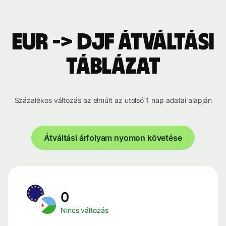
EUR -> DJF átváltási
táblázat
Százalékos változás az elmúlt az utolsó 1 nap adatai alapján
Átváltási árfolyam nyomon követése
0
Nincs változás