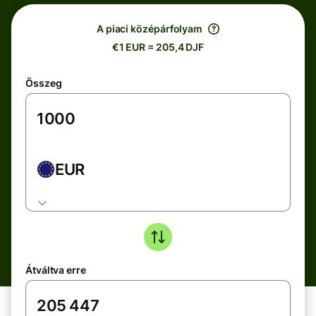
A piaci középárfolyam
€1 EUR = 205,4 DJF
Összeg
EUR
Átváltva erre