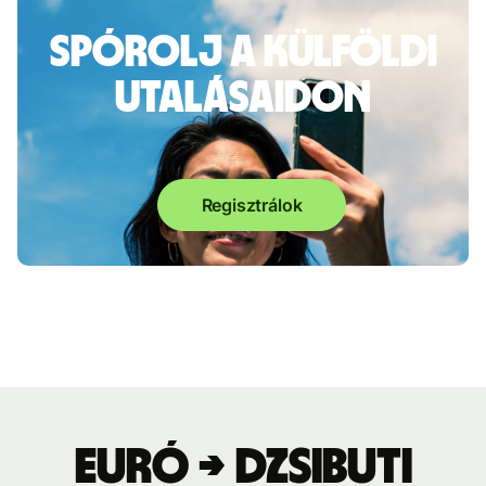
Spórolj a külföldi
utalásaidon
Regisztrálok
Euró → dzsibuti