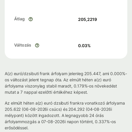
Átlag
205,2219
Változás
0.03
%
A(z) euró/dzsibuti frank árfolyam jelenleg 205.447, ami 0.000%-
os változást jelent tegnap óta. Az elmúlt héten a(z) euró
árfolyama viszonylag stabil maradt, 0.179%-os növekedést
mutat a 7 nappal ezelőtti értékéhez képest.
Az elmúlt héten a(z) euró dzsibuti frankra vonatkozó árfolyama
205.622 (06-08-2026i csúcs) és 204.292 (04-08-2026i
mélypont) között ingadozott. A legnagyobb 24 órás
árfolyammozgás a 07-08-2026i napon történt, 0.337%-os
erősödéssel.