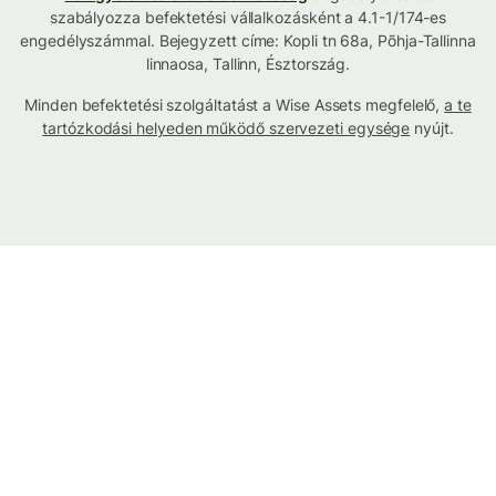
szabályozza befektetési vállalkozásként a 4.1-1/174-es
engedélyszámmal. Bejegyzett címe: Kopli tn 68a, Põhja-Tallinna
linnaosa, Tallinn, Észtország.
Minden befektetési szolgáltatást a Wise Assets megfelelő,
a te
tartózkodási helyeden működő szervezeti egysége
nyújt.