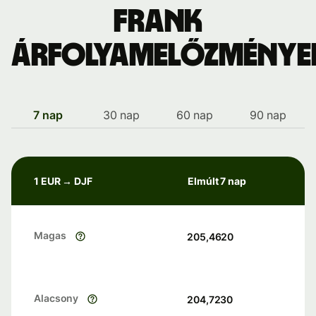
frank
árfolyamelőzménye
7 nap
30 nap
60 nap
90 nap
1 EUR → DJF
Elmúlt 7 nap
Magas
205,4620
Alacsony
204,7230