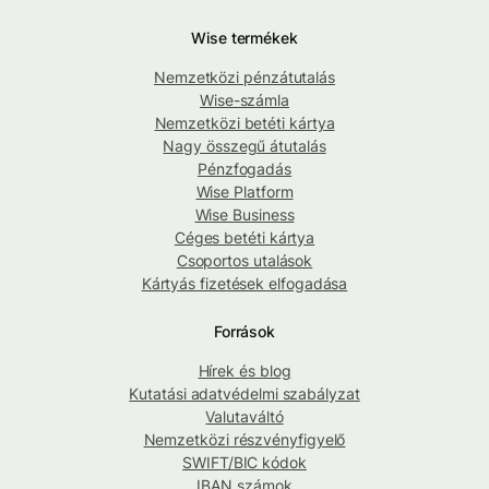
Wise termékek
Nemzetközi pénzátutalás
Wise-számla
Nemzetközi betéti kártya
Nagy összegű átutalás
Pénzfogadás
Wise Platform
Wise Business
Céges betéti kártya
Csoportos utalások
Kártyás fizetések elfogadása
Források
Hírek és blog
Kutatási adatvédelmi szabályzat
Valutaváltó
Nemzetközi részvényfigyelő
SWIFT/BIC kódok
IBAN számok