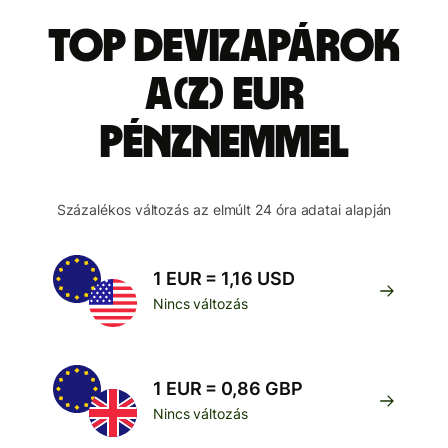
Top devizapárok
a(z) EUR
pénznemmel
Százalékos változás az elmúlt 24 óra adatai alapján
1 EUR = 1,16 USD
Nincs változás
1 EUR = 0,86 GBP
Nincs változás