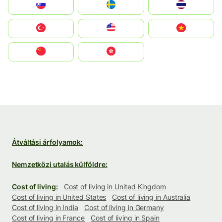
Slovensko
Ruoŧŧa
ไทย
Türkiye
United States
Vietnam
中国
中國香港特別行政區
Átváltási árfolyamok:
Nemzetközi utalás külföldre:
Cost of living:
Cost of living in United Kingdom
Cost of living in United States
Cost of living in Australia
Cost of living in India
Cost of living in Germany
Cost of living in France
Cost of living in Spain