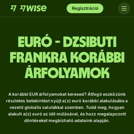
Regisztráció
euró - dzsibuti
frankra Korábbi
árfolyamok
A korábbi EUR árfolyamokat keresed? Átfogó eszközünk
részletes betekintést nyújt a(z) euró korábbi alakulásába a
vezető globális valutákkal szemben. Tudd meg, hogyan
alakult a(z) euró az idő múlásával, és hozz megalapozott
döntéseket megbízható adataink alapján.