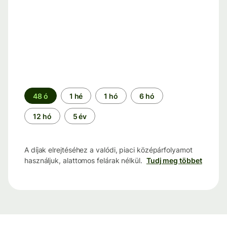
Időszak
48 ó
1 hé
1 hó
6 hó
12 hó
5 év
A díjak elrejtéséhez a valódi, piaci középárfolyamot
használjuk, alattomos felárak nélkül.
Tudj meg többet