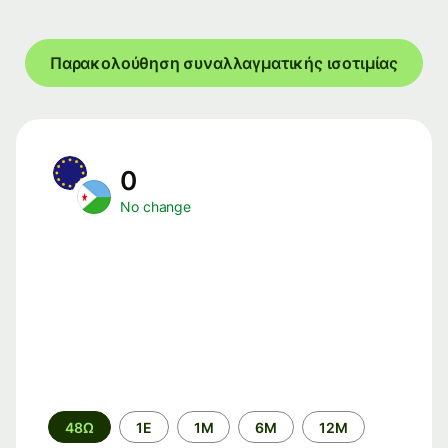
Παρακολούθηση συναλλαγματικής ισοτιμίας
0
No change
Time
48Ω
1Ε
1M
6M
12M
period