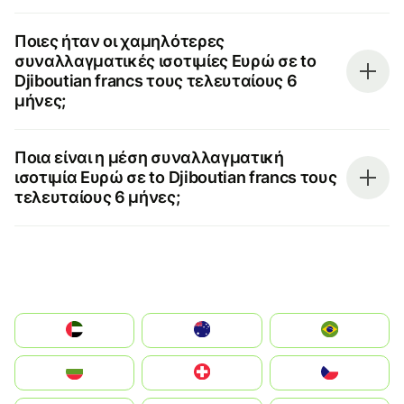
Ποιες ήταν οι χαμηλότερες
συναλλαγματικές ισοτιμίες Ευρώ σε to
Djiboutian francs τους τελευταίους 6
μήνες;
Ποια είναι η μέση συναλλαγματική
ισοτιμία Ευρώ σε to Djiboutian francs τους
τελευταίους 6 μήνες;
الإمارات العربية المتحدة
Australia
Brazil
България
Switzerland
Czechia