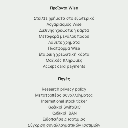
Προϊόντα Wise
Στείλτε χρήματα στο εξωτερικό
Λογαριασμός Wise
Διεθνής χρεωστική κάρτα
Μεταφορά μεγάλου ποσού
Λάβετε χρήματα
Πλατφόρμα Wise
Εταιρική χρεωστική κάρτα
Μαζικές πληρωμές
Accept card payments
Πηγές
Research privacy policy
Μετατροπέας συναλλάγματος
International stock ticker
Κωδικοί Swift/BIC
Κωδικοί IBAN
Ειδοποιήσεις ισοτιμίας
Σύγκριση συναλλαγματικών ισοτιμιών