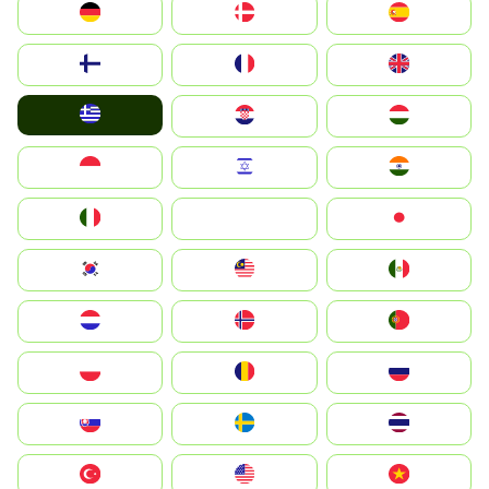
Deutschland
Denmark
España
Suomi
France
United Kingdom
Greece
Hrvatska
Magyarország
Indonesia
Israel
India
Italia
JA
Japan
South Korea
Malay
Mexico
Nederland
Norge
Portugal
Polska
România
Россия
Slovensko
Ruoŧŧa
ไทย
Türkiye
United States
Vietnam