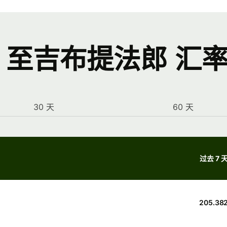
 至吉布提法郎 汇
30 天
60 天
过去 7 
205.38