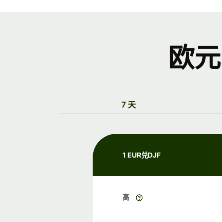
欧元
7 天
1 EUR兑DJF
高