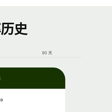
率历史
90 天
天
20