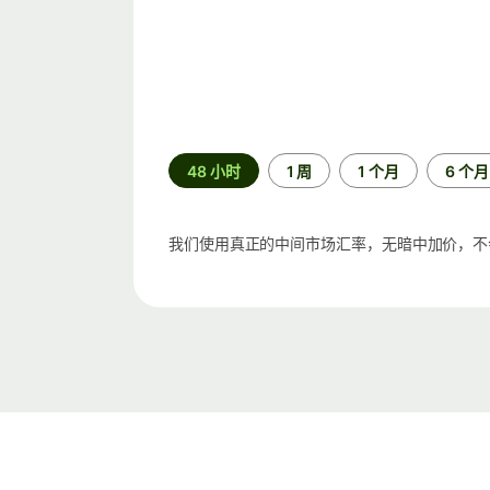
时
48 小时
1 周
1 个月
6 个月
间
段
我们使用真正的中间市场汇率，无暗中加价，不